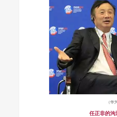
（华
任正非的沟