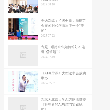
2025-08-10
专访邓斌：持续创新，顺德定
会在AI时代孕育出下一个“美
的”
2025-07-22
专题 | 顺德企业如何答好AI这
道“必答题”？
2025-07-19
《AI领导课》大型读书会成功
举办
2025-07-07
邓斌为北京大学AI方略班讲授
《管理者的AI思维与实践赋
能》