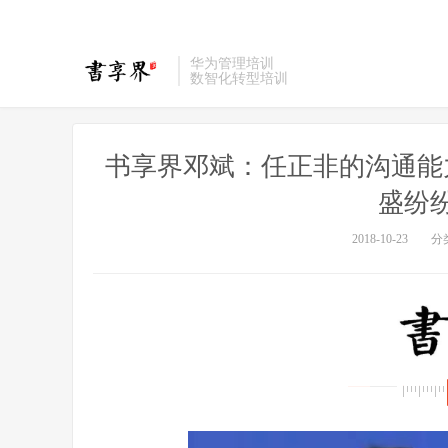
华为管理培训
数智化转型培训
书享界邓斌：任正非的沟通能
盛纷
2018-10-23
分