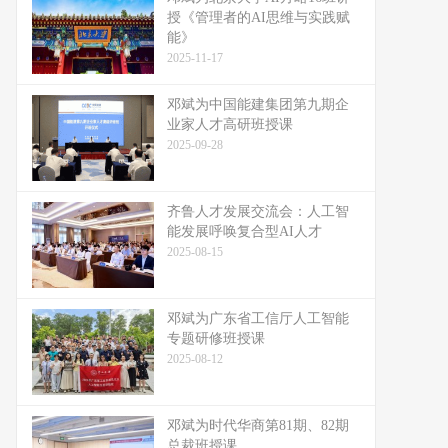
授《管理者的AI思维与实践赋
能》
2025-11-17
邓斌为中国能建集团第九期企
业家人才高研班授课
2025-09-28
齐鲁人才发展交流会：人工智
能发展呼唤复合型AI人才
2025-08-15
邓斌为广东省工信厅人工智能
专题研修班授课
2025-08-12
邓斌为时代华商第81期、82期
总裁班授课