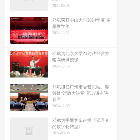
2025-06-28
邓斌荣获中山大学2024年度“卓
越教学奖”
2024-12-31
邓斌为北京大学AI时代经营方
略高研班授课
2024-12-19
邓斌担任广州市交管总站、客
管处“运政大讲堂”第11讲主讲
嘉宾
2024-11-20
邓斌为宇通客车讲授《管理者
的数字化转型》
2024-09-30