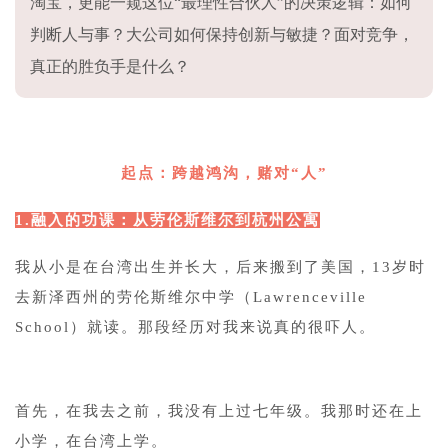
淘宝，更能一窥这位“最理性合伙人”的决策逻辑：如何
判断人与事？大公司如何保持创新与敏捷？面对竞争，
真正的胜负手是什么？
1
起点：跨越鸿沟，赌对“人”
1.融入的功课：从劳伦斯维尔到杭州公寓
我从小是在台湾出生并长大，后来搬到了美国，13岁时
去新泽西州的劳伦斯维尔中学（Lawrenceville
School）就读。那段经历对我来说真的很吓人。
首先，在我去之前，我没有上过七年级。我那时还在上
小学，在台湾上学。