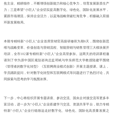
焦主业、精耕细作，不断增强创新能力和核心竞争力，培育发展新质生产
力；三是希望“小巨人”企业切实提高数字化、绿色化、国际化发展水平，
紧跟市场潮流，保持企业活力，以蓝海战略突破红海竞争，积极融入双循
环新发展格局。
本期专精特新“小巨人”企业首席营销官高级研修班为期6天，围绕创新思
维与战略变革、价值创造与营销流程、智能营销与销售管理三大模块展开
培训，全市102家专精特新“小巨人”企业高管参加。这两天的培训课程邀
请到了华为原中国区规划咨询总监邓斌与华东师范大学教授陆建平围绕
《管理者的数字化转型》《互联网商业模式创新》开展主题授课。课上，
学员踊跃提问，针对数字化转型和互联网模式等问题进行了热烈讨论，共
同探索与思考的学习氛围浓厚。
下一步，中心将组织开展专题讲座、参访交流、国央企对接交流等更多丰
富活动，进一步为“小巨人”企业搭建学习交流、资源共享平台，助力专精
特新“小巨人”企业行稳致远走好数字化、绿色化、国际化高质量发展之