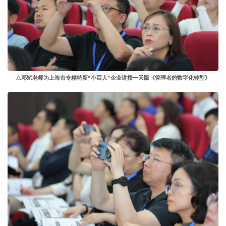
△邓斌老师为上海市专精特新“小巨人”企业讲授一天版《管理者的数字化转型》