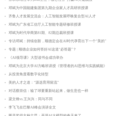
邓斌为中国能建集团第九期企业家人才高研班授课
齐鲁人才发展交流会：人工智能发展呼唤复合型AI人才
邓斌为广东省工信厅人工智能专题研修班授课
邓斌为时代华商第81期、82期总裁班授课
专访邓斌：持续创新，顺德定会在AI时代孕育出下一个“美的”
专题 | 顺德企业如何答好AI这道“必答题”？
《AI领导课》大型读书会成功举办
邓斌为北京大学AI方略班讲授《管理者的AI思维与实践赋能》
从投资角度看数字化转型
美的人才之道：“源选育用留流”
对话蔡崇信：输了球要重新站起来，做生意也一样
梁文锋vs.王兴兴：同与不同
李飞飞在巴黎AI峰会演讲全文
图灵奖得主杨立昆：开源AI大模型的春天来了