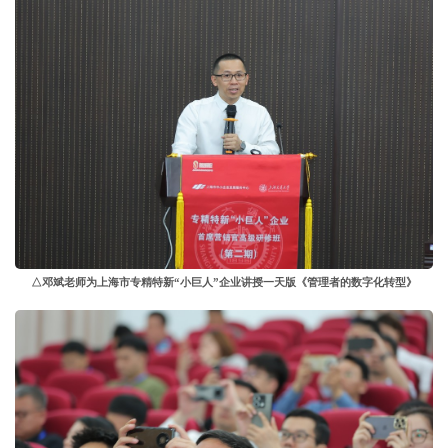
△邓斌老师为上海市专精特新“小巨人”企业讲授一天版《管理者的数字化转型》