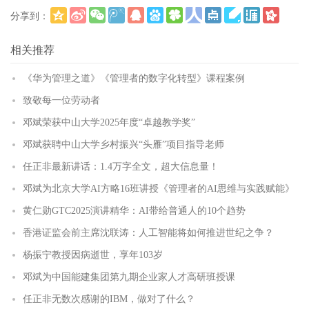
分享到：
更多
(
)
相关推荐
《华为管理之道》《管理者的数字化转型》课程案例
致敬每一位劳动者
邓斌荣获中山大学2025年度“卓越教学奖”
邓斌获聘中山大学乡村振兴“头雁”项目指导老师
任正非最新讲话：1.4万字全文，超大信息量！
邓斌为北京大学AI方略16班讲授《管理者的AI思维与实践赋能》
黄仁勋GTC2025演讲精华：AI带给普通人的10个趋势
香港证监会前主席沈联涛：人工智能将如何推进世纪之争？
杨振宁教授因病逝世，享年103岁
邓斌为中国能建集团第九期企业家人才高研班授课
任正非无数次感谢的IBM，做对了什么？