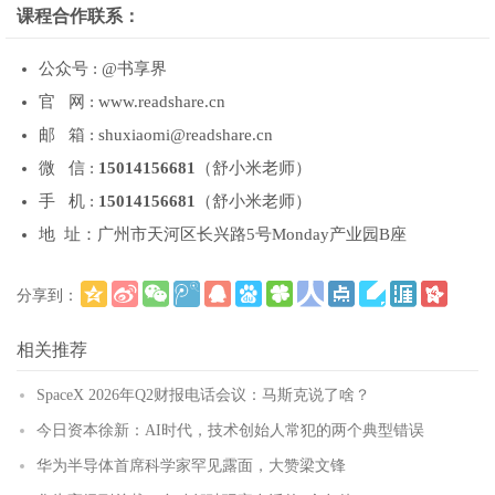
课程合作联系：
公众号 : @书享界
官 网 : www.readshare.cn
邮 箱 : shuxiaomi@readshare.cn
微 信 :
15014156681
（舒小米老师）
手 机 :
15014156681
（舒小米老师）
地 址：广州市天河区长兴路5号Monday产业园B座
分享到：
更多
(
)
相关推荐
SpaceX 2026年Q2财报电话会议：马斯克说了啥？
今日资本徐新：AI时代，技术创始人常犯的两个典型错误
华为半导体首席科学家罕见露面，大赞梁文锋