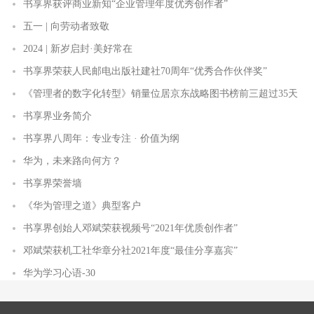
书享界获评商业新知“企业管理年度优秀创作者”
五一 | 向劳动者致敬
2024 | 新岁启封·美好常在
书享界荣获人民邮电出版社建社70周年“优秀合作伙伴奖”
《管理者的数字化转型》销量位居京东战略图书榜前三超过35天
书享界业务简介
书享界八周年：专业专注 · 价值为纲
华为，未来路向何方？
书享界荣誉墙
《华为管理之道》典型客户
书享界创始人邓斌荣获视频号“2021年优质创作者”
邓斌荣获机工社华章分社2021年度“最佳分享嘉宾”
华为学习心语-30