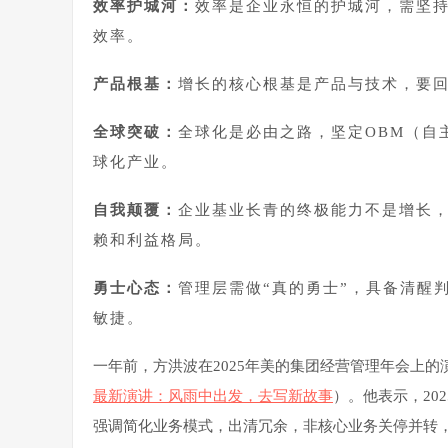
效率护城河：
效率是企业永恒的护城河，需坚
效率。
产品根基：
增长的核心根基是产品与技术，要
全球突破：
全球化是必由之路，坚定
OBM
（自
球化产业。
自我颠覆：
企业基业长青的终极能力不是增长，
赖和利益格局。
勇士心态：
管理层需做“真的勇士”，具备清醒
敏捷。
一年前，方洪波在2025年美的集团经营管理年会上
最新演讲：风雨中出发，去写新故事
）。他表示，20
强调简化业务模式，出清冗余，非核心业务关停并转