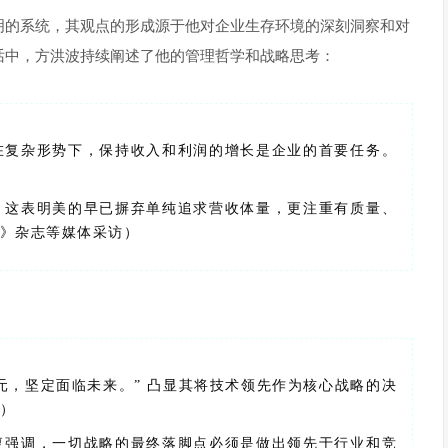
明的系统，其观点的形成源于他对企业生存环境的深刻洞察和对
话中，方洪波持续阐述了他的管理哲学和战略思考：
调在复杂形势下，保持收入和利润的增长是企业的首要任务。
” 这表明美的早已摒弃单纯追求营收体量，更注重有质量、
经》杂志等媒体采访）
亿元，坚定面临未来。” 凸显其将技术领先作为核心战略的决
会）
反复强调，一切战略的最终落脚点必须是做出领先于行业和竞