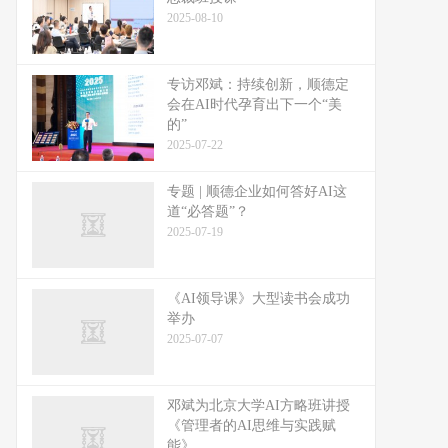
2025-08-10
专访邓斌：持续创新，顺德定
会在AI时代孕育出下一个“美
的”
2025-07-22
专题 | 顺德企业如何答好AI这
道“必答题”？
2025-07-19
《AI领导课》大型读书会成功
举办
2025-07-07
邓斌为北京大学AI方略班讲授
《管理者的AI思维与实践赋
能》