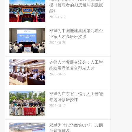
授《管理者的AI思维与实践赋
能》
2025-11-17
邓斌为中国能建集团第九期企
业家人才高研班授课
2025-09-28
齐鲁人才发展交流会：人工智
能发展呼唤复合型AI人才
2025-08-15
邓斌为广东省工信厅人工智能
专题研修班授课
2025-08-12
邓斌为时代华商第81期、82期
总裁班授课