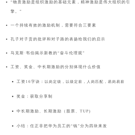
“物质激励是组织激励的基础元素，精神激励是伟大组织的引
擎。”
一个持续有效的激励机制，需要符合三要素
孔子对子贡的批评和对子路的表扬给我们的启示
马克斯·韦伯揭示新教的“奋斗伦理观”
工资、奖金、中长期激励的分别体现什么价值
工资16字诀：
以岗定级，以级定薪，人岗匹配，易岗易薪
奖金：获取分享制
中长期激励、长期激励（股票、TUP)
小结：任正非把华为员工的“钱”分为四块来发