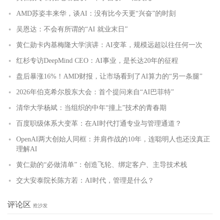
AMD苏姿丰来华，谈AI：没有比今天更“兴奋”的时刻
吴恩达：不会有所谓的“AI 就业末日”
黄仁勋卡内基梅隆大学演讲：AI变革，规模远超以往任何一次
红杉专访DeepMind CEO：AI事业，是长达20年的征程
盘后暴涨16%！AMD财报，让市场看到了AI算力的“另一条腿”
2026年伯克希尔股东大会：首个提问来自“AI巴菲特”
清华大学杨斌：当组织的中年“撞上”技术的青春期
百度职级体系大变革：在AI时代打通专业与管理通道？
OpenAI两大创始人同框：并肩作战的10年，连聪明人也还没真正
理解AI
黄仁勋的“必做清单”：创造飞轮、绑定客户、主导技术栈
交大安泰院长陈方若：AI时代，管理是什么？
评论区
抢沙发