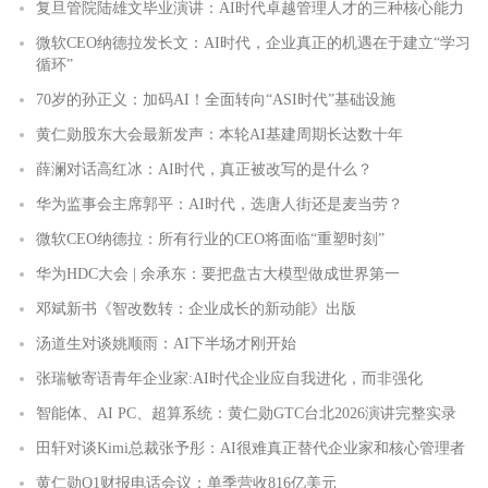
复旦管院陆雄文毕业演讲：AI时代卓越管理人才的三种核心能力
微软CEO纳德拉发长文：AI时代，企业真正的机遇在于建立“学习
循环”
70岁的孙正义：加码AI！全面转向“ASI时代”基础设施
黄仁勋股东大会最新发声：本轮AI基建周期长达数十年
薛澜对话高红冰：AI时代，真正被改写的是什么？
华为监事会主席郭平：AI时代，选唐人街还是麦当劳？
微软CEO纳德拉：所有行业的CEO将面临“重塑时刻”
华为HDC大会 | 余承东：要把盘古大模型做成世界第一
邓斌新书《智改数转：企业成长的新动能》出版
汤道生对谈姚顺雨：AI下半场才刚开始
张瑞敏寄语青年企业家:AI时代企业应自我进化，而非强化
智能体、AI PC、超算系统：黄仁勋GTC台北2026演讲完整实录
田轩对谈Kimi总裁张予彤：AI很难真正替代企业家和核心管理者
黄仁勋Q1财报电话会议：单季营收816亿美元