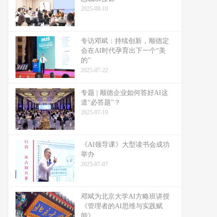
2025-08-10
专访邓斌：持续创新，顺德定
会在AI时代孕育出下一个“美
的”
2025-07-22
专题 | 顺德企业如何答好AI这
道“必答题”？
2025-07-19
《AI领导课》大型读书会成功
举办
2025-07-07
邓斌为北京大学AI方略班讲授
《管理者的AI思维与实践赋
能》