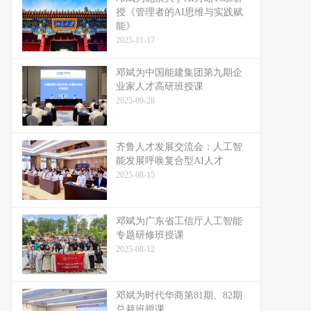
授《管理者的AI思维与实践赋
能》
2025-11-17
邓斌为中国能建集团第九期企
业家人才高研班授课
2025-09-28
齐鲁人才发展交流会：人工智
能发展呼唤复合型AI人才
2025-08-15
邓斌为广东省工信厅人工智能
专题研修班授课
2025-08-12
邓斌为时代华商第81期、82期
总裁班授课