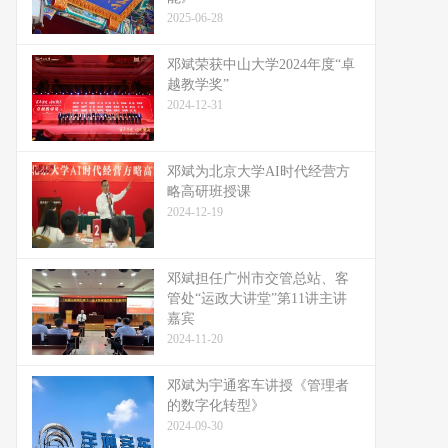
2025-06-28
邓斌荣获中山大学2024年度“卓
越教学奖”
2024-12-31
邓斌为北京大学AI时代经营方
略高研班授课
2024-12-19
邓斌担任广州市交管总站、客
管处“运政大讲堂”第11讲主讲
嘉宾
2024-11-20
邓斌为宇通客车讲授《管理者
的数字化转型》
2024-09-30