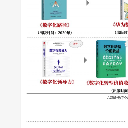
△邓斌“数字化