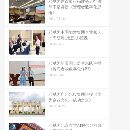
邓斌为建设银行福建省分行领
导干部讲授《管理者数字化思
维》
2024-05-16
邓斌为中国能建集团企业家人
才高研班(第五期)授课
2024-05-11
邓斌为新疆国土监察总队讲授
《管理者的数字化转型》
2024-05-07
邓斌为广州水投集团讲授《华
为企业文化与成功之道》
2024-04-25
邓斌为北京大学AI时代经营方