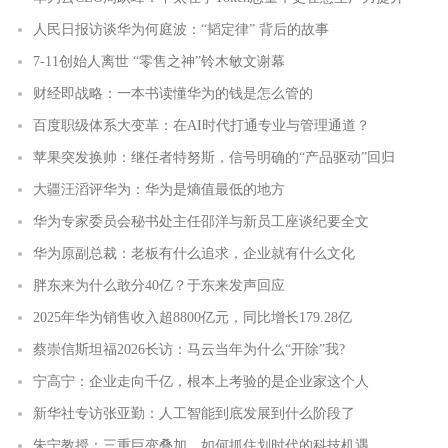
人民日报访谈华为何庭波：“韬定律” 背后的故事
7-11创始人离世 “零售之神”铃木敏文谢幕
财经即战略：一本书读懂华为的钱是怎么管的
百度职级体系大变革：在AI时代打通专业与管理通道？
苹果突发换帅：继任者特努斯，信号明确的“产品驱动”回归
大疆汪滔评华为：华为是熵值最低的地方
华为专家委员会秘书处主任邵洋与新员工座谈纪要全文
华为原副总裁：老板有什么追求，企业就有什么文化
胖东来为什么敢分40亿？于东来发声回应
2025年华为销售收入超8800亿元，同比增长179.28亿
蔡崇信斯坦福2026长访：马云当年为什么“开除”我?
宁高宁：企业走向千亿，根本上考验的是企业家这个人
新华社专访张亚勤：人工智能到底发展到什么阶段了
朱宁教授：三重巨变叠加，如何抓住划时代的科技机遇