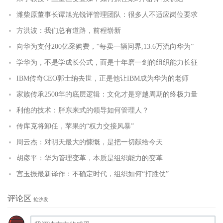
潍柴原董事长谭旭光锐评管理团队：很多人不适应岗位要求
方洪波：我们总有道路，前程崭新
向华为支付200亿采购费，“每卖一辆问界,13.6万流向华为”
学华为，不是学成长公式，而是十年磨一剑的组织能力长征
IBM传奇CEO郭士纳去世，正是他让IBM成为华为的老师
家族传承2500年的底层逻辑：文化才是穿越周期的终极力量
利他的技术：胖东来式的领导如何管理人？
传库克将卸任，苹果的“权力交接风暴”
周云杰：对明天最大的慷慨，是把一切献给今天
胡彦平：华为管理变革，本质是组织能力的变革
宫玉振最新译作：不确定时代，组织如何“打胜仗”
评论区
抢沙发