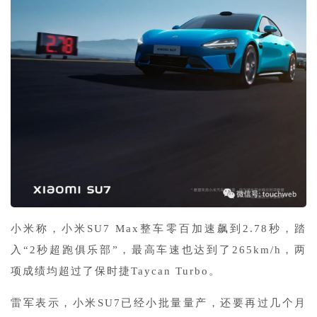
小米称，小米SU7 Max整车零百加速飙到2.78秒，踏
入“2秒超跑俱乐部”，最高车速也达到了265km/h，两
项成绩均超过了保时捷Taycan Turbo。
雷军表示，小米SU7已经小批量量产，还要再过几个月