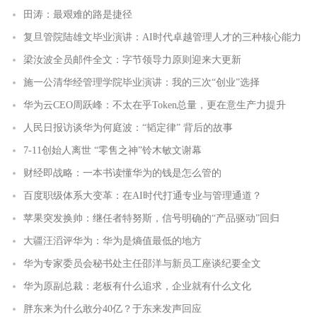
田涛：最艰难的路是捷径
复旦管院陆雄文毕业演讲：AI时代卓越管理人才的三种核心能力
梁汝波全员邮件全文：字节领导力原则迎来大更新
施一公清华经管理学院毕业演讲：我的三次“创业”选择
华为云CEO周跃峰：不太在乎Token总量，更在意生产力提升
人民日报访谈华为何庭波：“韬定律” 背后的故事
7-11创始人离世 “零售之神”铃木敏文谢幕
财经即战略：一本书读懂华为的钱是怎么管的
百度职级体系大变革：在AI时代打通专业与管理通道？
苹果突发换帅：继任者特努斯，信号明确的“产品驱动”回归
大疆汪滔评华为：华为是熵值最低的地方
华为专家委员会秘书处主任邵洋与新员工座谈纪要全文
华为原副总裁：老板有什么追求，企业就有什么文化
胖东来为什么敢分40亿？于东来发声回应