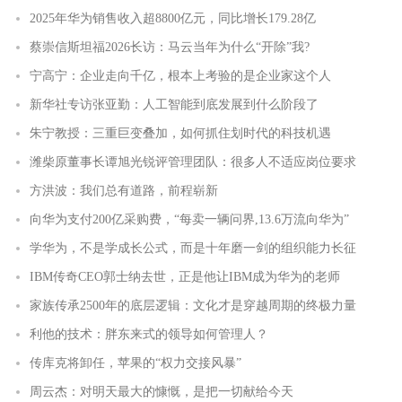
2025年华为销售收入超8800亿元，同比增长179.28亿
蔡崇信斯坦福2026长访：马云当年为什么“开除”我?
宁高宁：企业走向千亿，根本上考验的是企业家这个人
新华社专访张亚勤：人工智能到底发展到什么阶段了
朱宁教授：三重巨变叠加，如何抓住划时代的科技机遇
潍柴原董事长谭旭光锐评管理团队：很多人不适应岗位要求
方洪波：我们总有道路，前程崭新
向华为支付200亿采购费，“每卖一辆问界,13.6万流向华为”
学华为，不是学成长公式，而是十年磨一剑的组织能力长征
IBM传奇CEO郭士纳去世，正是他让IBM成为华为的老师
家族传承2500年的底层逻辑：文化才是穿越周期的终极力量
利他的技术：胖东来式的领导如何管理人？
传库克将卸任，苹果的“权力交接风暴”
周云杰：对明天最大的慷慨，是把一切献给今天