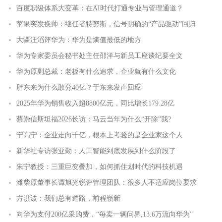
百度职级体系大变革：在AI时代打通专业与管理通道？
苹果突发换帅：继任者特努斯，信号明确的“产品驱动”回归
大疆汪滔评华为：华为是熵值最低的地方
华为专家委员会秘书处主任邵洋与新员工座谈纪要全文
华为原副总裁：老板有什么追求，企业就有什么文化
胖东来为什么敢分40亿？于东来发声回应
2025年华为销售收入超8800亿元，同比增长179.28亿
蔡崇信斯坦福2026长访：马云当年为什么“开除”我?
宁高宁：企业走向千亿，根本上考验的是企业家这个人
新华社专访张亚勤：人工智能到底发展到什么阶段了
朱宁教授：三重巨变叠加，如何抓住划时代的科技机遇
潍柴原董事长谭旭光锐评管理团队：很多人不适应岗位要求
方洪波：我们总有道路，前程崭新
向华为支付200亿采购费，“每卖一辆问界,13.6万流向华为”