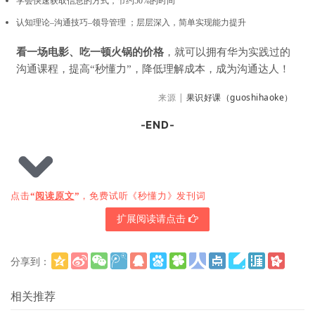
学会快速获取信息的方式，节约50%的时间
认知理论–沟通技巧–领导管理 ；
层层深入，简单实现能
力提升
看一场电影、吃一顿火锅的价格
，就可以拥有华为实践过的
沟通课程，提高“秒懂力”，降低理解成本，成为沟通达人！
来源 |
果识好课（guoshihaoke）
-END-
点击
“
阅读原文
”
，免费试听《秒懂力》发刊词
扩展阅读请点击
分享到：
更多
(
)
相关推荐