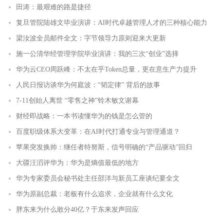
田涛：最艰难的路是捷径
复旦管院陆雄文毕业演讲：AI时代卓越管理人才的三种核心能力
梁汝波全员邮件全文：字节领导力原则迎来大更新
施一公清华经管理学院毕业演讲：我的三次“创业”选择
华为云CEO周跃峰：不太在乎Token总量，更在意生产力提升
人民日报访谈华为何庭波：“韬定律” 背后的故事
7-11创始人离世 “零售之神”铃木敏文谢幕
财经即战略：一本书读懂华为的钱是怎么管的
百度职级体系大变革：在AI时代打通专业与管理通道？
苹果突发换帅：继任者特努斯，信号明确的“产品驱动”回归
大疆汪滔评华为：华为是熵值最低的地方
华为专家委员会秘书处主任邵洋与新员工座谈纪要全文
华为原副总裁：老板有什么追求，企业就有什么文化
胖东来为什么敢分40亿？于东来发声回应