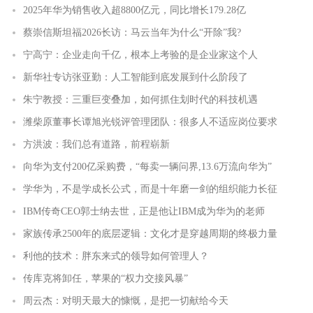
2025年华为销售收入超8800亿元，同比增长179.28亿
蔡崇信斯坦福2026长访：马云当年为什么“开除”我?
宁高宁：企业走向千亿，根本上考验的是企业家这个人
新华社专访张亚勤：人工智能到底发展到什么阶段了
朱宁教授：三重巨变叠加，如何抓住划时代的科技机遇
潍柴原董事长谭旭光锐评管理团队：很多人不适应岗位要求
方洪波：我们总有道路，前程崭新
向华为支付200亿采购费，“每卖一辆问界,13.6万流向华为”
学华为，不是学成长公式，而是十年磨一剑的组织能力长征
IBM传奇CEO郭士纳去世，正是他让IBM成为华为的老师
家族传承2500年的底层逻辑：文化才是穿越周期的终极力量
利他的技术：胖东来式的领导如何管理人？
传库克将卸任，苹果的“权力交接风暴”
周云杰：对明天最大的慷慨，是把一切献给今天