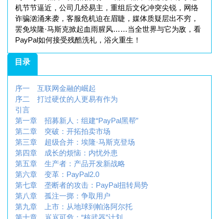
机节节逼近，公司几经易主，重组后文化冲突尖锐，网络
诈骗汹涌来袭，客服危机迫在眉睫，媒体质疑层出不穷，
罢免埃隆·马斯克掀起血雨腥风……当全世界与它为敌，看
PayPal如何接受残酷洗礼，浴火重生！
目录
序一 互联网金融的崛起
序二 打过硬仗的人更易有作为
引言
第一章 招募新人：组建“PayPal黑帮”
第二章 突破：开拓拍卖市场
第三章 超级合并：埃隆·马斯克登场
第四章 成长的烦恼：内忧外患
第五章 生产者：产品开发新战略
第六章 变革：PayPal2.0
第七章 垄断者的攻击：PayPal扭转局势
第八章 孤注一掷：争取用户
第九章 上市：从地球到帕洛阿尔托
第十章 岌岌可危：“核武器”计划