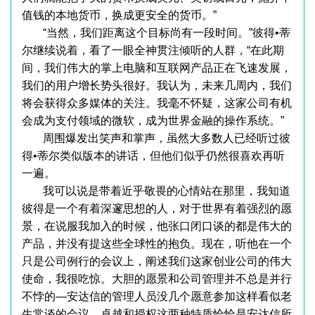
值钱的本地货币，换成更安全的货币。”
“当然，我们距离这个目标尚有一段时间。”彼得•蒂
尔继续说着，看了一眼全神贯注倾听的人群，“在此期
间，我们伟大的掌上电脑和互联网产品正在飞速发展，
我们的用户增长势头很好。我认为，未来几周内，我们
将会获得众多媒体的关注。我毫不怀疑，这家公司有机
会成为支付领域的微软，成为世界金融的操作系统。”
周围爆发出笑声和掌声，虽然大多数人已经听过彼
得•蒂尔类似版本的讲话，但他们似乎仍然很喜欢再听
一遍。
我可以说是带着近乎敬畏的心情站在那里，我知道
彼得是一个有着深邃思想的人，对于世界有着强烈的愿
景，在说服我加入的时候，他张口闭口谈的都是伟大的
产品，并没有提这些全球性的抱负。现在，听他在一个
只是公司例行的会议上，阐述我们这家创业公司的伟大
使命，我很吃惊。大胆的愿景和公司管理并不总是并行
不悖的—安达信的管理人员没几个愿意参加这样看似老
生常谈的会议，卓越和授权这两种特质恰恰是安达信所