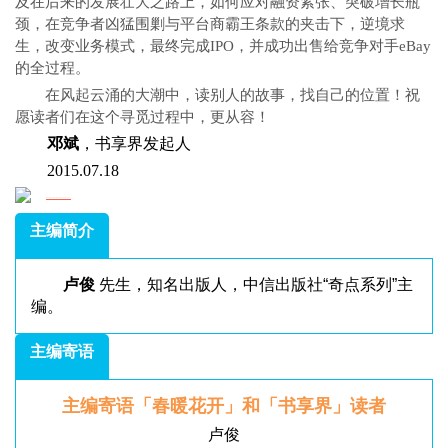
及在后来的发展壮大之路上，如何应对融资紧张、突破增长瓶
颈，在竞争者凶猛围剿与平台商霸王条款的夹击下，逆境求
生，改变业务模式，最终完成IPO，并成功出售给竞争对手eBay
的全过程。
在风起云涌的大潮中，读别人的故事，找自己的位置！祝
愿读者们在这个寻觅过程中，更从容！
邓斌
，书享界发起人
2015.07.18
主编简介
卢俊
先生，知名出版人，中信出版社“奇点系列”主
编。
主编寄语
主编寄语
「
春暖花开
」
和「书享界」
读者
卢俊