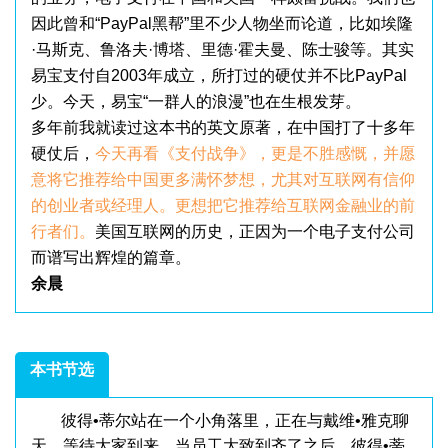
因此曾和“PayPal黑帮”里不少人物坐而论道，比如埃隆
·马斯克、鲁洛夫·博塔、里德·霍夫曼、陈士骏等。其实
易宝支付自2003年成立，所打过的硬仗并不比PayPal
少。今天，易宝“一群人的浪漫”也在生根发芽。
多年前我就读过这本书的英文原著，在中国打了十多年
硬仗后，
今天再看《支付战争》，更是不胜感慨，并愿
意将它推荐给中国更多满怀梦想，尤其对互联网有信仰
的创业者或经理人。更想把它推荐给互联网金融业的前
行者们。
美国互联网的历史，正因为一个电子支付公司
而谱写出辉煌的篇章。
余晨
本书节选
彼得•蒂尔站在一个小角落里，正在与戴维•雅克聊
天，等待大家到来。当员工大致到齐了之后，彼得•蒂