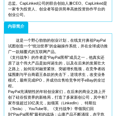
总监。CapLinked公司的联合创始人兼CEO。CapLinked是
一家专为投资人、创业者等提供简单高效投资协作平台的
创业公司。
内容简介
这是一个野心勃勃的创业计划，在线支付鼻祖PayPal
试图创造一个“统治世界”的金融操作系统，并在全球成功推
广一款颠覆式的互联网产品。
《支付战争》的作者是“PayPal黑帮”成员之一，他真实还
原了这个伟大产品是如何诞生的，以及在后来的发展壮大
之路上，如何应对融资紧张、突破增长瓶颈，在竞争者凶
猛围剿与平台商霸王条款的夹击下，逆境求生，改变业务
模式，最终完成IPO，并成功出售给竞争对手eBay的全过
程。
PayPal充满韧性的年轻创业家们，在后来的商业之路上开
创了硅谷投资界的新格局，打造了多家新创公司，其中有7
家市值超过10亿美元，如领英（LinkedIn）、特斯拉
（Tesla）、YouTube等。《支付战争》带领我们回
到“PayPal黑帮”最初的战场：山寨产品不断涌现，赤字危