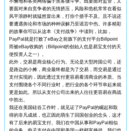
不懈地和各类网络骗子黑客做斗争。既要面对监管，又
要面对来自竞争者的无情挤压，风险和危机常常在看似
风平浪静时就猛然冒出来，打你个措手不及。且不说还
要遭遇舆论和市场的种种误解乃至谣言中伤。许多精彩
的故事你可以从这本《支付战争》中读到，比如，
PayPal就是打败了eBay之前旗下的支付平台Billpoint
而被eBay收购的（Billpoint的创始人也是易宝支付的天
使投资人之一）。
此外，交易是商业核心行为。无论是大型跨国公司，还
是路边的小摊，商业最终都是为了交易，而交易是通过
支付实现的，因此透过支付更容易看清商业的本质。当
支付围绕各个不同行业时，把行业的各个环节串起来就
更是如此。所以从支付公司出来的人往往更容易在商战
中胜出。
我还在美国硅谷工作时，就见证了PayPal的崛起和取
得的非凡成就，也正因此萌生了回国创业的念头，这才
有了后来的易宝支付。我们在中国从事和PayPal相似
的业务，电子支付在中国和美国一样颇富挑战。我们也