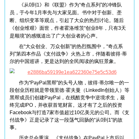
《从0到1》和《联盟》作为“奇点系列”的冲锋队
员，于今年1月率先与大家见面。书中对于创新、垄
断、组织变革等观点，引起了大众的热烈讨论。随后
《创业维艰》面世，作者霍洛维茨“创业8年，只有3天
是顺境”的感慨道出了广大创业者的心声。
在“大众创业、万众创新”的热烈氛围中，“奇点系
列”第四本作品《支付战争》火热上市，伴随着彼得·蒂
尔的中国巡讲，更是达到的全民阅读的疯狂景象。
作为“PayPal黑帮”的头号人物，彼得·蒂尔唯一的一
段创业历程就是带领里德·霍夫曼（LinkedIn创始人）等
黑帮成员们创建PayPal，在残酷竞争中逆境求生，最
终完成IPO，并收获首笔财富。这才有了之后的投资
Facebook与打造7家市值超过10亿美元的公司。而《支
付战争》正是记录了这一段荡气回肠的“从0到1”的故
事。
历史总会重演，《支付战争》在PayPal上市后以