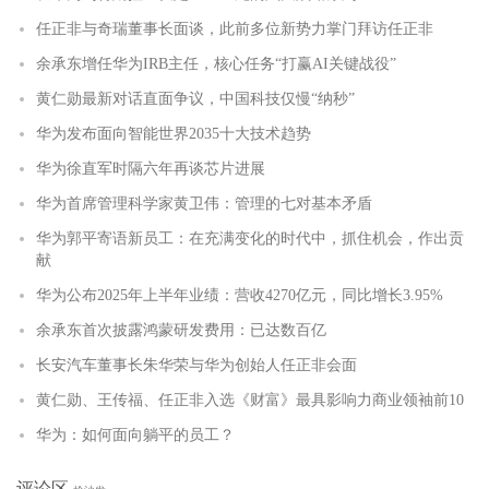
任正非与奇瑞董事长面谈，此前多位新势力掌门拜访任正非
余承东增任华为IRB主任，核心任务“打赢AI关键战役”
黄仁勋最新对话直面争议，中国科技仅慢“纳秒”
华为发布面向智能世界2035十大技术趋势
华为徐直军时隔六年再谈芯片进展
华为首席管理科学家黄卫伟：管理的七对基本矛盾
华为郭平寄语新员工：在充满变化的时代中，抓住机会，作出贡
献
华为公布2025年上半年业绩：营收4270亿元，同比增长3.95%
余承东首次披露鸿蒙研发费用：已达数百亿
长安汽车董事长朱华荣与华为创始人任正非会面
黄仁勋、王传福、任正非入选《财富》最具影响力商业领袖前10
华为：如何面向躺平的员工？
评论区