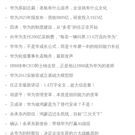
华为原副总裁：老板有什么追求，企业就有什么文化
华为2025年报发布：营收8809亿，研发投入1923亿
田涛：华为的制度建设，从“多变”的任正非开始
向华为支付200亿采购费，“每卖一辆问界,13.6万流向华为”
学华为，不是学成长公式，而是十年磨一剑的组织能力长征
华为轮值董事长孟晚舟，最新发声
IBM传奇CEO郭士纳去世，正是他让IBM成为华为的老师
华为2012实验室成立基础大模型部
任正非最新讲话：1.4万字全文，超大信息量！
胡彦平：华为管理变革，本质是组织能力的变革
王成录：华为做鸿蒙是为了替代安卓？不是！
余承东内部信：鸿蒙迈过生死线，目标”三分天下”
确认！余承东新使命：带领华为打赢AI战役
从华为到特斯拉：决定企业生死的六大战略原则