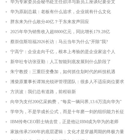
华为专家委员会秘书处主任邵洋与新员工座谈纪要全文
华为原副总裁：老板有什么追求，企业就有什么文化
胖东来为什么敢分40亿？于东来发声回应
2025年华为销售收入超8800亿元，同比增长179.28亿
蔡崇信斯坦福2026长访：马云当年为什么“开除”我?
宁高宁：企业走向千亿，根本上考验的是企业家这个人
新华社专访张亚勤：人工智能到底发展到什么阶段了
朱宁教授：三重巨变叠加，如何抓住划时代的科技机遇
潍柴原董事长谭旭光锐评管理团队：很多人不适应岗位要求
方洪波：我们总有道路，前程崭新
向华为支付200亿采购费，“每卖一辆问界,13.6万流向华为”
学华为，不是学成长公式，而是十年磨一剑的组织能力长征
IBM传奇CEO郭士纳去世，正是他让IBM成为华为的老师
家族传承2500年的底层逻辑：文化才是穿越周期的终极力量