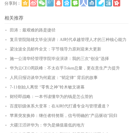
分享到：
更多
(
)
相关推荐
田涛：最艰难的路是捷径
复旦管院陆雄文毕业演讲：AI时代卓越管理人才的三种核心能力
梁汝波全员邮件全文：字节领导力原则迎来大更新
施一公清华经管理学院毕业演讲：我的三次“创业”选择
华为云CEO周跃峰：不太在乎Token总量，更在意生产力提升
人民日报访谈华为何庭波：“韬定律” 背后的故事
7-11创始人离世 “零售之神”铃木敏文谢幕
财经即战略：一本书读懂华为的钱是怎么管的
百度职级体系大变革：在AI时代打通专业与管理通道？
苹果突发换帅：继任者特努斯，信号明确的“产品驱动”回归
大疆汪滔评华为：华为是熵值最低的地方