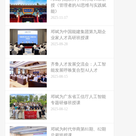
授《管理者的AI思维与实践赋
能》
2025-11-17
邓斌为中国能建集团第九期企
业家人才高研班授课
2025-09-28
齐鲁人才发展交流会：人工智
能发展呼唤复合型AI人才
2025-08-15
邓斌为广东省工信厅人工智能
专题研修班授课
2025-08-12
邓斌为时代华商第81期、82期
总裁班授课