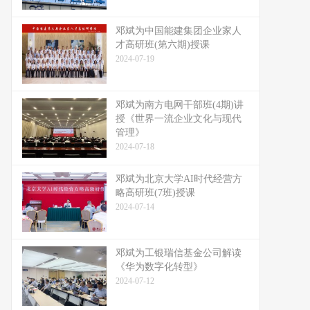
邓斌为中国能建集团企业家人
才高研班(第六期)授课
2024-07-19
邓斌为南方电网干部班(4期)讲
授《世界一流企业文化与现代
管理》
2024-07-18
邓斌为北京大学AI时代经营方
略高研班(7班)授课
2024-07-14
邓斌为工银瑞信基金公司解读
《华为数字化转型》
2024-07-12