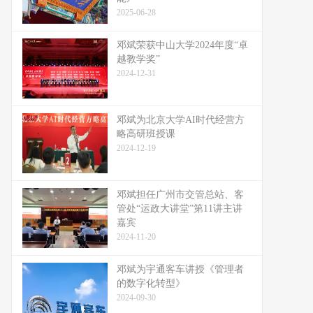
2025-06-28
邓斌荣获中山大学2024年度“卓
越教学奖”
2024-12-31
邓斌为北京大学AI时代经营方
略高研班授课
2024-12-19
邓斌担任广州市交管总站、客
管处“运政大讲堂”第11讲主讲
嘉宾
2024-11-20
邓斌为宇通客车讲授《管理者
的数字化转型》
2024-09-30