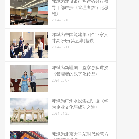
邓斌为建设银行福建省分行领
导干部讲授《管理者数字化思
维》
2024-05-16
邓斌为中国能建集团企业家人
才高研班(第五期)授课
2024-05-11
邓斌为新疆国土监察总队讲授
《管理者的数字化转型》
2024-05-07
邓斌为广州水投集团讲授《华
为企业文化与成功之道》
2024-04-25
邓斌为北京大学AI时代经营方