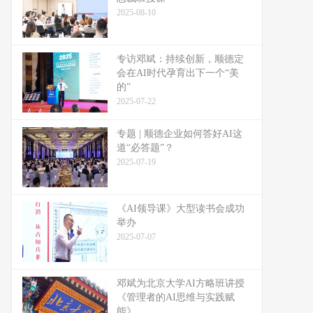
2025-08-10
专访邓斌：持续创新，顺德定
会在AI时代孕育出下一个“美
的”
2025-07-22
专题 | 顺德企业如何答好AI这
道“必答题”？
2025-07-19
《AI领导课》大型读书会成功
举办
2025-07-07
邓斌为北京大学AI方略班讲授
《管理者的AI思维与实践赋
能》