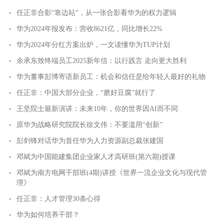
任正非合影“靠边站”，从一张合影看华为的权力逻辑
华为2024年报发布：营收8621亿，同比增长22%
华为2024年分红方案出炉，一文读懂华为TUP计划
余承东致终端员工2025新年信：以行践言 走向更大胜利
华为董事彭博寄语新员工：机会和信任是给年轻人最好的礼物
任正非：中国大部分企业，“磨好豆腐”就行了
王坚院士最新演讲：未来10年，你的世界因AI而不同
原华为战略研究院院长徐文伟：不要滥用“创新”
彭剑锋对话华为首任华为人力资源副总裁张建国
邓斌为中国能建集团企业家人才高研班(第六期)授课
邓斌为南方电网干部班(4期)讲授《世界一流企业文化与现代管
理》
任正非：人才管理30条心得
华为如何培养干部？