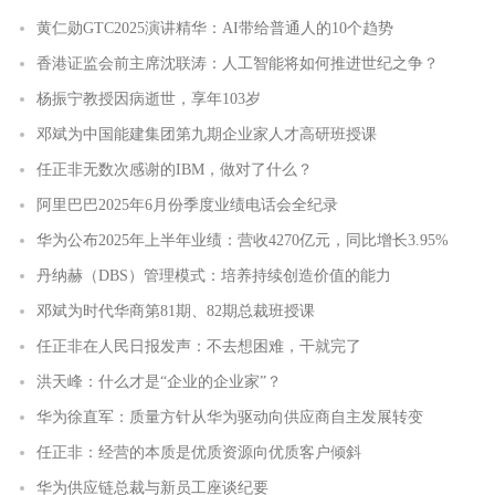
黄仁勋GTC2025演讲精华：AI带给普通人的10个趋势
香港证监会前主席沈联涛：人工智能将如何推进世纪之争？
杨振宁教授因病逝世，享年103岁
邓斌为中国能建集团第九期企业家人才高研班授课
任正非无数次感谢的IBM，做对了什么？
阿里巴巴2025年6月份季度业绩电话会全纪录
华为公布2025年上半年业绩：营收4270亿元，同比增长3.95%
丹纳赫（DBS）管理模式：培养持续创造价值的能力
邓斌为时代华商第81期、82期总裁班授课
任正非在人民日报发声：不去想困难，干就完了
洪天峰：什么才是“企业的企业家”？
华为徐直军：质量方针从华为驱动向供应商自主发展转变
任正非：经营的本质是优质资源向优质客户倾斜
华为供应链总裁与新员工座谈纪要