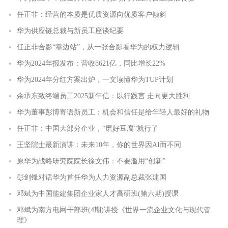
任正非：经营的本质是优质资源向优质客户倾斜
华为供应链总裁与新员工座谈纪要
任正非合影“靠边站”，从一张合影看华为的权力逻辑
华为2024年报发布：营收8621亿，同比增长22%
华为2024年分红方案出炉，一文读懂华为TUP计划
余承东致终端员工2025新年信：以行践言 走向更大胜利
华为董事彭博寄语新员工：机会和信任是给年轻人最好的礼物
任正非：中国大部分企业，“磨好豆腐”就行了
王坚院士最新演讲：未来10年，你的世界因AI而不同
原华为战略研究院院长徐文伟：不要滥用“创新”
彭剑锋对话华为首任华为人力资源副总裁张建国
邓斌为中国能建集团企业家人才高研班(第六期)授课
邓斌为南方电网干部班(4期)讲授《世界一流企业文化与现代管
理》