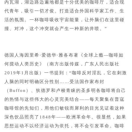
内瓦湖，湖边路边遍地都是十分优美的咖啡厅，适合现
代青年，吸引一切才俊。打造适合外国科学家工作、生
活的氛围。一杯咖啡吸收宇宙能量，让外脑们在这里碰
撞、对冲，这个冲突就会产生一种新的井喷。”
德国人海因里希·爱德华·雅各布著《全球上瘾—咖啡如
何搅动人类历史》（南方出版传媒，广东人民出版社
2019年1月出版）一书提到：“咖啡反对淫乱，它在刺激
人脑的同时明确区分性别……受法国作家布封
（Buffon）、狄德罗和卢梭青睐的圣多明各咖啡将自己
的热情与这些伟大的心灵完美结合——每天聚集在普寇
咖啡馆的先知们，用他们敏锐而犀利的目光见证着这种
深色饮品照亮了1848年——欧洲革命年。很显然，如果
思想运动不以经济运动为依托，将不会引发革命。咖啡