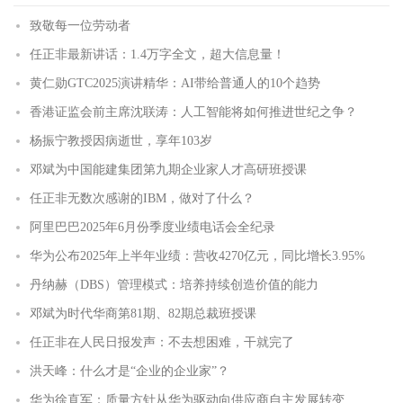
致敬每一位劳动者
任正非最新讲话：1.4万字全文，超大信息量！
黄仁勋GTC2025演讲精华：AI带给普通人的10个趋势
香港证监会前主席沈联涛：人工智能将如何推进世纪之争？
杨振宁教授因病逝世，享年103岁
邓斌为中国能建集团第九期企业家人才高研班授课
任正非无数次感谢的IBM，做对了什么？
阿里巴巴2025年6月份季度业绩电话会全纪录
华为公布2025年上半年业绩：营收4270亿元，同比增长3.95%
丹纳赫（DBS）管理模式：培养持续创造价值的能力
邓斌为时代华商第81期、82期总裁班授课
任正非在人民日报发声：不去想困难，干就完了
洪天峰：什么才是“企业的企业家”？
华为徐直军：质量方针从华为驱动向供应商自主发展转变