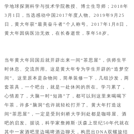
学地球探测科学与技术学院教授、博士生导师；2018年
3月1日，当选感动中国2017年度人物。2019年9月25
日，黄大年获“最美奋斗者”个人称号。2017年1月8日，
黄大年因病医治无效，在长春逝世，享年58岁。
当年黄大年回国后就开辟出来一间“茶思屋”，供师生平
时休息、交流所用。这是黄大年专为学生开辟的“造梦空
间”。这里原本是杂物间，简单装修一下，几组沙发，两
套茶具，一个吧台，就是一处休闲的所在。学习累了，
心情差了，大脑一时“短路”了，都可以到这里来喝喝下
午茶，许多“脑洞”也许就轻松打开了。黄大年打造这
间“茶思屋”，一定是受到剑桥大学到处都是咖啡屋、酒
吧的启发。据说，科学家詹姆斯·沃森上世纪50年代就在
其中一家酒吧里边喝啤酒边聊天，构思出DNA双螺旋结