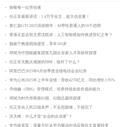
致敬每一位劳动者
任正非最新讲话：1.4万字全文，超大信息量！
黄仁勋GTC2025演讲精华：AI带给普通人的10个趋势
香港证监会前主席沈联涛：人工智能将如何推进世纪之争？
杨振宁教授因病逝世，享年103岁
邓斌为中国能建集团第九期企业家人才高研班授课
任正非无数次感谢的IBM，做对了什么？
阿里巴巴2025年6月份季度业绩电话会全纪录
华为公布2025年上半年业绩：营收4270亿元，同比增长3.95%
丹纳赫（DBS）管理模式：培养持续创造价值的能力
邓斌为时代华商第81期、82期总裁班授课
任正非在人民日报发声：不去想困难，干就完了
洪天峰：什么才是“企业的企业家”？
华为徐直军：质量方针从华为驱动向供应商自主发展转变