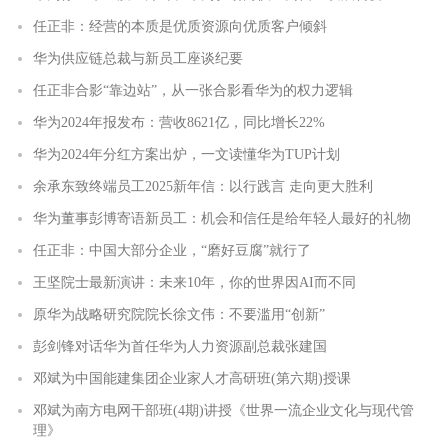
任正非：经营的本质是优质资源向优质客户倾斜
华为供应链总裁与新员工座谈纪要
任正非合影“靠边站”，从一张合影看华为的权力逻辑
华为2024年报发布：营收8621亿，同比增长22%
华为2024年分红方案出炉，一文读懂华为TUP计划
余承东致终端员工2025新年信：以行践言 走向更大胜利
华为董事彭博寄语新员工：机会和信任是给年轻人最好的礼物
任正非：中国大部分企业，“磨好豆腐”就行了
王坚院士最新演讲：未来10年，你的世界因AI而不同
原华为战略研究院院长徐文伟：不要滥用“创新”
彭剑锋对话华为首任华为人力资源副总裁张建国
邓斌为中国能建集团企业家人才高研班(第六期)授课
邓斌为南方电网干部班(4期)讲授《世界一流企业文化与现代管
理》