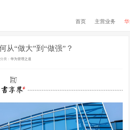
首页
主营业务
华
何从“做大”到“做强”？
分类：
华为管理之道