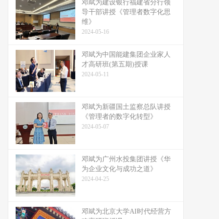
邓斌为建设银行福建省分行领
导干部讲授《管理者数字化思
维》
2024-05-16
邓斌为中国能建集团企业家人
才高研班(第五期)授课
2024-05-11
邓斌为新疆国土监察总队讲授
《管理者的数字化转型》
2024-05-07
邓斌为广州水投集团讲授《华
为企业文化与成功之道》
2024-04-25
邓斌为北京大学AI时代经营方