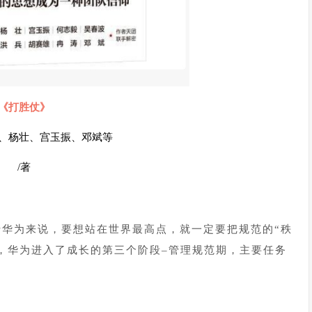
《打胜仗》
、杨壮、宫玉振、邓斌等
/著
于华为来说，要想站在世界最高点，就一定要把规范的“秩
，华为进入了成长的第三个阶段–管理规范期，主要任务