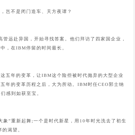
业，岂不是闭门造车、天方夜谭？
位高管远赴异国，开始寻找答案。他们拜访了四家国企业，
中，在IBM停留的时间最长。
是这五年的变革，让IBM这个险些被时代抛弃的大型企业
五年的变革历程之后，大为所动。IBM时任CEO郭士纳
管们感到如获至宝。
大象”重新起舞;一个是时代新星，用10年时光洗去了初生
序的渴望。