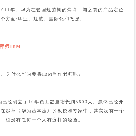
到2011年。华为在管理规范期的焦点，与之前的产品定位
个方面:职业、规范、国际化和做强。
拜师IBM
”。为什么华为要将IBM当作老师呢?
为已经创立了10年员工数量增长到5600人。虽然已经开
，在起草《华为基本法》的教授和专家中，其实没有一个
中，也没有任何一个人有这样的经验。