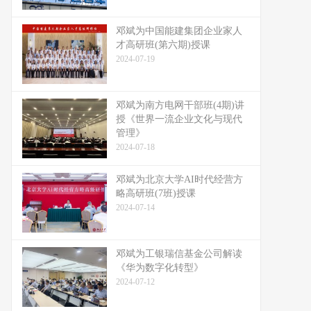
邓斌为中国能建集团企业家人
才高研班(第六期)授课
2024-07-19
邓斌为南方电网干部班(4期)讲
授《世界一流企业文化与现代
管理》
2024-07-18
邓斌为北京大学AI时代经营方
略高研班(7班)授课
2024-07-14
邓斌为工银瑞信基金公司解读
《华为数字化转型》
2024-07-12