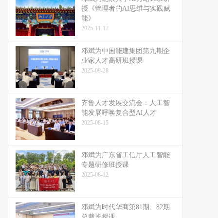
授《管理者的AI思维与实践赋
能》
2025-11-17
邓斌为中国能建集团第九期企
业家人才高研班授课
2025-09-28
齐鲁人才发展交流会：人工智
能发展呼唤复合型AI人才
2025-08-15
邓斌为广东省工信厅人工智能
专题研修班授课
2025-08-12
邓斌为时代华商第81期、82期
总裁班授课