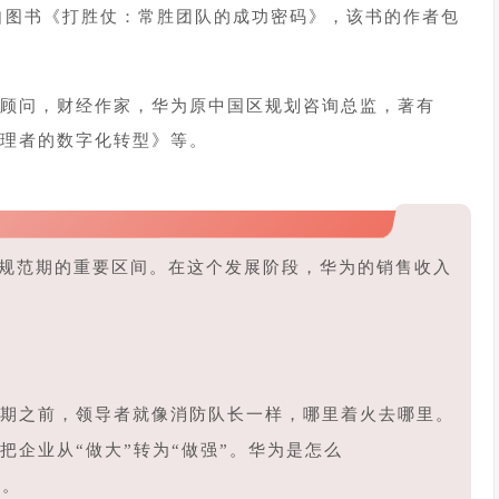
文摘编自图书《打胜仗：常胜团队的成功密码》，该书的作者包
顾问，财经作家，华为原中国区规划咨询总监，著有
理者的数字化转型》等。
行管理规范期的重要区间。在这个发展阶段，华为的销售收入
。
期之前，领导者就像消防队长一样，哪里着火去哪里。
把企业从“做大”转为“做强”。华为是怎么
发。