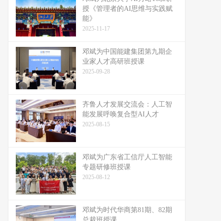
授《管理者的AI思维与实践赋
能》
2025-11-17
邓斌为中国能建集团第九期企
业家人才高研班授课
2025-09-28
齐鲁人才发展交流会：人工智
能发展呼唤复合型AI人才
2025-08-15
邓斌为广东省工信厅人工智能
专题研修班授课
2025-08-12
邓斌为时代华商第81期、82期
总裁班授课