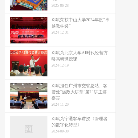
2025-06-28
邓斌荣获中山大学2024年度“卓
越教学奖”
2024-12-31
邓斌为北京大学AI时代经营方
略高研班授课
2024-12-19
邓斌担任广州市交管总站、客
管处“运政大讲堂”第11讲主讲
嘉宾
2024-11-20
邓斌为宇通客车讲授《管理者
的数字化转型》
2024-09-30