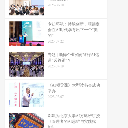
2025-08-10
专访邓斌：持续创新，顺德定
会在AI时代孕育出下一个“美
的”
2025-07-22
专题 | 顺德企业如何答好AI这
道“必答题”？
2025-07-19
《AI领导课》大型读书会成功
举办
2025-07-07
邓斌为北京大学AI方略班讲授
《管理者的AI思维与实践赋
能》