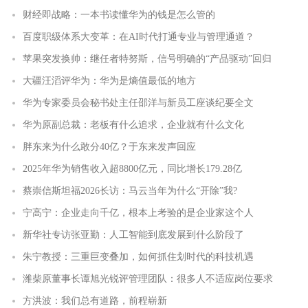
财经即战略：一本书读懂华为的钱是怎么管的
百度职级体系大变革：在AI时代打通专业与管理通道？
苹果突发换帅：继任者特努斯，信号明确的“产品驱动”回归
大疆汪滔评华为：华为是熵值最低的地方
华为专家委员会秘书处主任邵洋与新员工座谈纪要全文
华为原副总裁：老板有什么追求，企业就有什么文化
胖东来为什么敢分40亿？于东来发声回应
2025年华为销售收入超8800亿元，同比增长179.28亿
蔡崇信斯坦福2026长访：马云当年为什么“开除”我?
宁高宁：企业走向千亿，根本上考验的是企业家这个人
新华社专访张亚勤：人工智能到底发展到什么阶段了
朱宁教授：三重巨变叠加，如何抓住划时代的科技机遇
潍柴原董事长谭旭光锐评管理团队：很多人不适应岗位要求
方洪波：我们总有道路，前程崭新