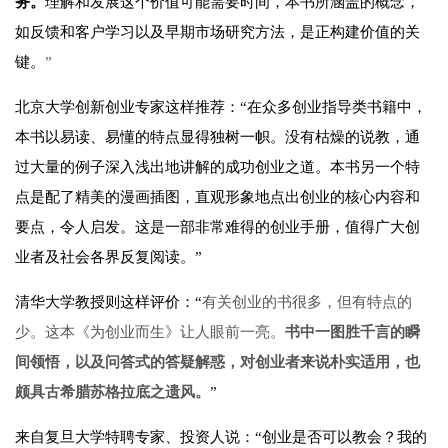
务。
理解和发展这个价值可能需要时间，本书所涵盖的概念，
如反馈和客户学习以及早期市场研究方法，是正构建价值的关
键。
”
北京大学创新创业专家这样推荐：“在众多创业指导类书籍中，
本书以易读、易懂的特点显得独树一帜。没有枯燥的说教，通
过大量的例子深入浅出地讲解的成功创业之道。本书另一个特
点是配了精美的漫画插图，直观形象地点出创业的核心内容和
要点，令人启发。这是一部非常难得的创业手册，值得广大创
业者及社会各界反复阅读。”
清华大学教授则这样评价：“
有关创业的书很多，但有特点的
少。这本《为创业而生》让人眼前一亮。
书中一图胜千言的瞬
间领悟，以及问答式的答疑解惑，对创业者来说朴实适用，也
颇具古希腊苏格拉底之遗风。
”
来自复旦大学特聘专家、投资人说：“创业是否可以教会？我的