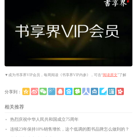
▼
成为书享界VIP会员
，每周阅读《书享界VIP内参》
，可击“
阅读原文
”了解
分享到：
更多
(
)
相关推荐
热烈庆祝中华人民共和国成立75周年
连续23年保持10%销售增长，这个低调的图书品牌怎么做到的？