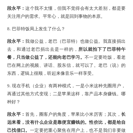
段永平：
这个我不太懂，但我不觉得会有太大差别，都是要
关注用户的需求。平常心，就是回到事物的本原。
8. 巴菲特饭局上发生了什么？
段永平：
我做公益，老巴（巴菲特）也做公益。我直接捐出
去，和通过老巴捐出去是一样的，
所以就拍下了巴菲特午
餐，只当做公益了，还能向老巴学习。
不一定要吃饭，看老
巴在网上的视频、讲话、股东信，就可以了。老巴（说）的
东西，逻辑上很顺，听起来像音乐一样享受。
9. 现在手机（企业）有两种模式，一是小米这种先圈用户，
再通过其他方式变现；二是苹果这样，靠产品本身赚钱。哪
种好？
段永平：
首先，圈客户的角度，苹果比小米厉害；其次，
长
远来看，没有什么企业是靠便宜赚钱的。性价比，都是给自
己找借口。
一定要把重心聚焦在用户上，也不是我们非要做