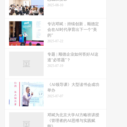
2025-08-10
专访邓斌：持续创新，顺德定
会在AI时代孕育出下一个“美
的”
2025-07-22
专题 | 顺德企业如何答好AI这
道“必答题”？
2025-07-19
《AI领导课》大型读书会成功
举办
2025-07-07
邓斌为北京大学AI方略班讲授
《管理者的AI思维与实践赋
能》