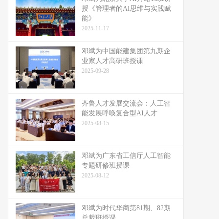
授《管理者的AI思维与实践赋
能》
2025-11-17
邓斌为中国能建集团第九期企
业家人才高研班授课
2025-09-28
齐鲁人才发展交流会：人工智
能发展呼唤复合型AI人才
2025-08-15
邓斌为广东省工信厅人工智能
专题研修班授课
2025-08-12
邓斌为时代华商第81期、82期
总裁班授课