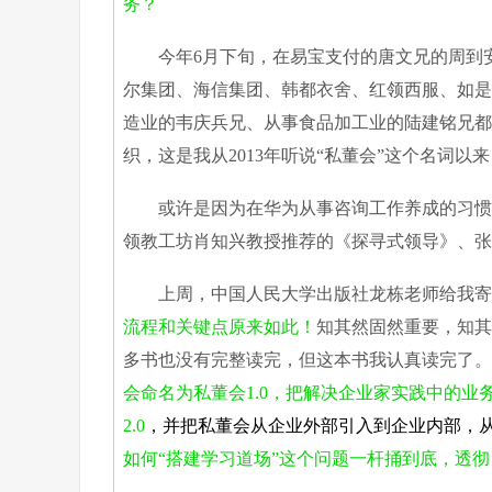
务？
今年6月下旬，在易宝支付的唐文兄的周到安
尔集团、海信集团、韩都衣舍、红领西服、如是
造业的韦庆兵兄、从事食品加工业的陆建铭兄都
织，这是我从2013年听说“私董会”这个名词
或许是因为在华为从事咨询工作养成的习惯，
领教工坊肖知兴教授推荐的《探寻式领导》、张
上周，中国人民大学出版社龙栋老师给我寄
流程和关键点原来如此！
知其然固然重要，知其
多书也没有完整读完，但这本书我认真读完了。
会命名为私董会1.0，把解决企业家实践中的
2.0
，并把私董会从企业外部引入到企业内部，从
如何“搭建学习道场”这个问题一杆捅到底，透彻