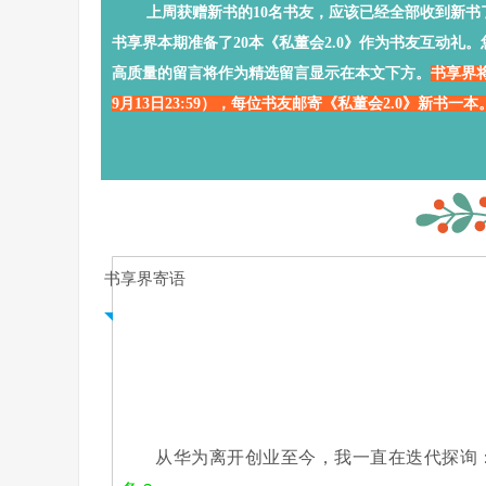
上周获赠新书的10名书友，应该已经全部收到新书了
书享界本期准备了20本《私董会2.0》
作为书友互动礼
。
高质量的留言将作为精选留言显示在本文下方。
书享界
9月13日23:59），每位书友邮寄
《私董会2.0》新书一本
书享界寄语
从华为离开创业至今，我一直在迭代探询