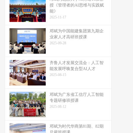
授《管理者的AI思维与实践赋
能》
2025-11-17
邓斌为中国能建集团第九期企
业家人才高研班授课
2025-09-28
齐鲁人才发展交流会：人工智
能发展呼唤复合型AI人才
2025-08-15
邓斌为广东省工信厅人工智能
专题研修班授课
2025-08-12
邓斌为时代华商第81期、82期
总裁班授课