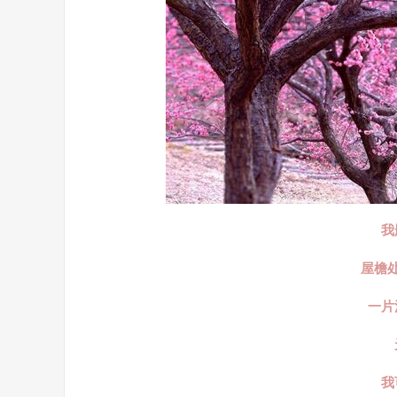
我
屋檐
一片
我