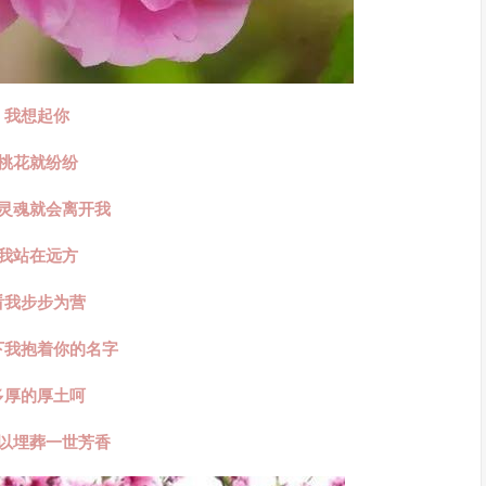
我想起你
桃花就纷纷
灵魂就会离开我
我站在远方
看我步步为营
下我抱着你的名字
多厚的厚土呵
以埋葬一世芳香