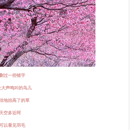
删过一些错字
处大声鸣叫的鸟儿
洼地抬高了的草
天空多近呵
可以看见羽毛