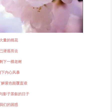
大量的桃花
已潜逃而去
剩下一棵老树
剩下内心风暴
了解紫色能覆盖谁
与影子茶叙的日子
我们的困惑