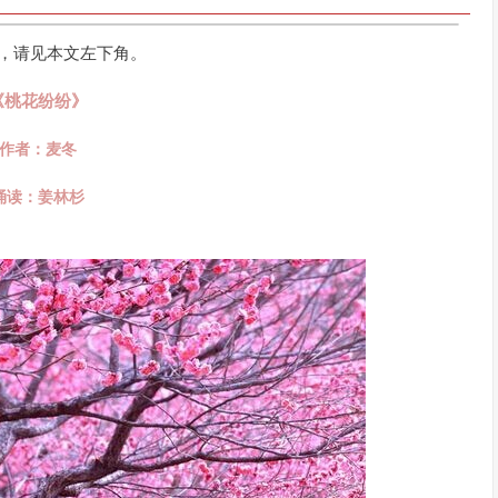
，请见本文左下角。
《桃花纷纷》
作者：麦冬
诵读：姜林杉