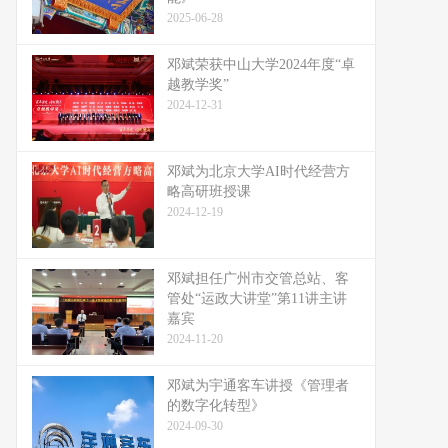
2025-06-28
邓斌荣获中山大学2024年度“卓
越教学奖”
2024-12-31
邓斌为北京大学AI时代经营方
略高研班授课
2024-12-19
邓斌担任广州市交管总站、客
管处“运政大讲堂”第11讲主讲
嘉宾
2024-11-20
邓斌为宇通客车讲授《管理者
的数字化转型》
2024-09-30