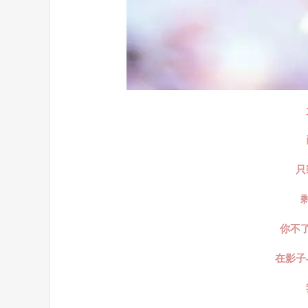
只
你不
在影子