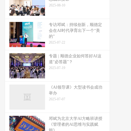
2025-08-10
专访邓斌：持续创新，顺德定
会在AI时代孕育出下一个“美
的”
2025-07-22
专题 | 顺德企业如何答好AI这
道“必答题”？
2025-07-19
《AI领导课》大型读书会成功
举办
2025-07-07
邓斌为北京大学AI方略班讲授
《管理者的AI思维与实践赋
能》