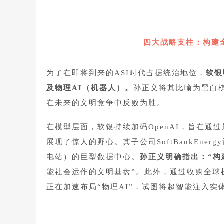
四大战略支柱：构建
为了在即将到来的
ASI时代
占据统治地位，
软银
及
物理AI
（机器人）。
孙正义将其比喻为黑白
在未来的文明竞争中反败为胜。
在模型层面，软银持续加码OpenAI，旨在
展现了惊人的野心。其子公司SoftBankEne
电站）的巨型数据中心。
孙正义明确指出：“构
能社会运作的文明基盘”。此外，通过收购全球机器
正在加速布局“物理AI”，试图将超智能注入