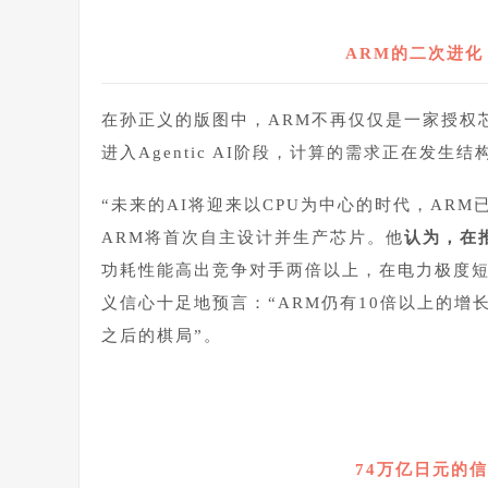
ARM的二次进
在孙正义的版图中，ARM不再仅仅是一家授权芯
进入Agentic AI阶段，计算的需求正在发生
“未来的AI将迎来以CPU为中心的时代，AR
ARM将首次自主设计并生产芯片。他
认为，在
功耗性能高出竞争对手两倍以上，在电力极度短
义信心十足地预言：“ARM仍有10倍以上的增
之后的棋局”。
74万亿日元的