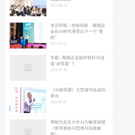
2025-08-10
专访邓斌：持续创新，顺德定
会在AI时代孕育出下一个“美
的”
2025-07-22
专题 | 顺德企业如何答好AI这
道“必答题”？
2025-07-19
《AI领导课》大型读书会成功
举办
2025-07-07
邓斌为北京大学AI方略班讲授
《管理者的AI思维与实践赋
能》