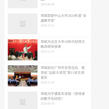
2025-06-28
邓斌荣获中山大学2024年度“卓
越教学奖”
2024-12-31
邓斌为北京大学AI时代经营方
略高研班授课
2024-12-19
邓斌担任广州市交管总站、客
管处“运政大讲堂”第11讲主讲
嘉宾
2024-11-20
邓斌为宇通客车讲授《管理者
的数字化转型》
2024-09-30