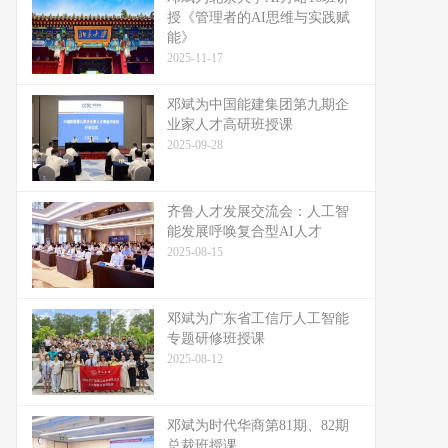
授《管理者的AI思维与实践赋
能》
2025-11-17
邓斌为中国能建集团第九期企
业家人才高研班授课
2025-09-28
齐鲁人才发展交流会：人工智
能发展呼唤复合型AI人才
2025-08-15
邓斌为广东省工信厅人工智能
专题研修班授课
2025-08-12
邓斌为时代华商第81期、82期
总裁班授课