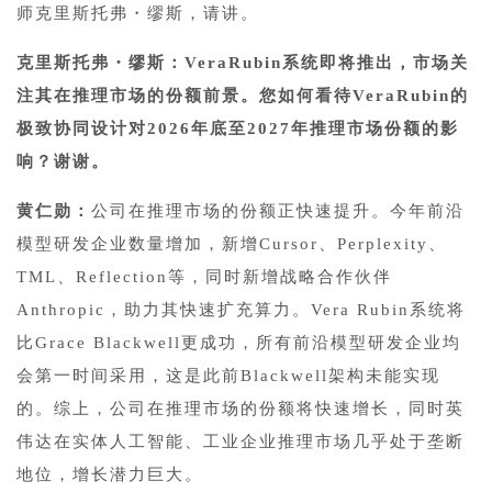
师克里斯托弗・缪斯，请讲。
克里斯托弗・缪斯：VeraRubin系统即将推出，市场关
注其在推理市场的份额前景。您如何看待VeraRubin的
极致协同设计对2026年底至2027年推理市场份额的影
响？谢谢。
黄仁勋：
公司在推理市场的份额正快速提升。今年前沿
模型研发企业数量增加，新增Cursor、Perplexity、
TML、Reflection等，同时新增战略合作伙伴
Anthropic，助力其快速扩充算力。Vera Rubin系统将
比Grace Blackwell更成功，所有前沿模型研发企业均
会第一时间采用，这是此前Blackwell架构未能实现
的。综上，公司在推理市场的份额将快速增长，同时英
伟达在实体人工智能、工业企业推理市场几乎处于垄断
地位，增长潜力巨大。