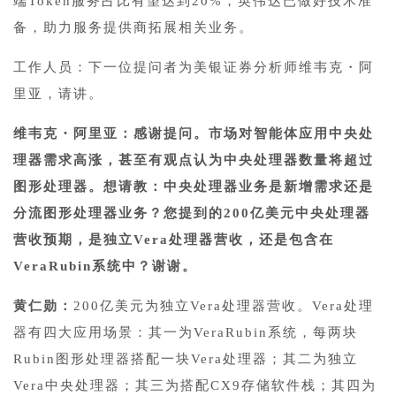
端Token服务占比有望达到20%，英伟达已做好技术准
备，助力服务提供商拓展相关业务。
工作人员：下一位提问者为美银证券分析师维韦克・阿
里亚，请讲。
维韦克・阿里亚：感谢提问。市场对智能体应用中央处
理器需求高涨，甚至有观点认为中央处理器数量将超过
图形处理器。想请教：中央处理器业务是新增需求还是
分流图形处理器业务？您提到的200亿美元中央处理器
营收预期，是独立Vera处理器营收，还是包含在
VeraRubin系统中？谢谢。
黄仁勋：
200亿美元为独立Vera处理器营收。Vera处理
器有四大应用场景：其一为VeraRubin系统，每两块
Rubin图形处理器搭配一块Vera处理器；其二为独立
Vera中央处理器；其三为搭配CX9存储软件栈；其四为