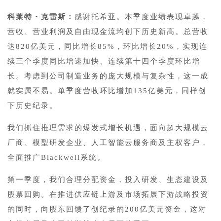
科莱特・克雷斯：
感谢托希亚。本季度业绩表现卓越，
营收、营业利润及自由现金流均创下历史新高。总营收
达820亿美元，同比增长85%，环比增长20%，实现连
续三个季度同比增速加快、连续第十四个季度环比增
长。考虑到公司制造业务的庞大规模与复杂性，这一成
就实属不易。单季度营收环比增加135亿美元，同样创
下历史纪录。
我们抓住推理需求的爆发式增长机遇，面向超大规模云
厂商、模型研发企业、人工智能云服务商及主权客户，
全面推广Blackwell系统。
第一季度，我们合理分配资金，投入研发、生态建设及
股票回购。在推进供应链上游及市场拓展下游战略投资
的同时，向股东回馈了创纪录的200亿美元资金，这对