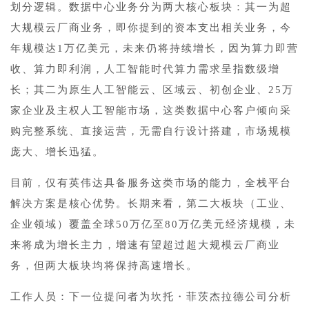
划分逻辑。数据中心业务分为两大核心板块：其一为超
大规模云厂商业务，即你提到的资本支出相关业务，今
年规模达1万亿美元，未来仍将持续增长，因为算力即营
收、算力即利润，人工智能时代算力需求呈指数级增
长；其二为原生人工智能云、区域云、初创企业、25万
家企业及主权人工智能市场，这类数据中心客户倾向采
购完整系统、直接运营，无需自行设计搭建，市场规模
庞大、增长迅猛。
目前，仅有英伟达具备服务这类市场的能力，全栈平台
解决方案是核心优势。长期来看，第二大板块（工业、
企业领域）覆盖全球50万亿至80万亿美元经济规模，未
来将成为增长主力，增速有望超过超大规模云厂商业
务，但两大板块均将保持高速增长。
工作人员：下一位提问者为坎托・菲茨杰拉德公司分析