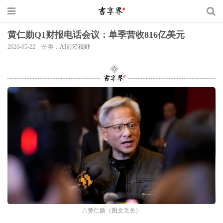
黄仁勋Q1财报电话会议：单季营收816亿美元
2026-05-22
分类：
AI前沿视野
△黄仁勋（图文无关）