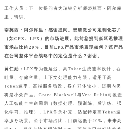
工作人员：下一位提问者为瑞银分析师蒂莫西・阿尔库
里，请讲。
蒂莫西・阿尔库里：感谢提问。想请教公司定制化芯片
（如CPX、LPX）的市场进展。此前您提到低延迟推理
市场占比约20%，目前LPX产品市场表现如何？该产品
在公司整体平台战略中的定位是什么？谢谢。
黄仁勋：
LPX专为低延迟、高Token生成速率设计，吞
吐量、存储容量、上下文处理能力有限，适用于高
Token速率、高端服务场景，客户群体较小，短期内仍
将是小众产品。Grace Blackwell与Vera Rubin可覆盖
人工智能全生命周期（数据处理、预训练、后训练、强
化学习、推理），LPX作为补充，适配特定高Token速
率服务场景。至于市场占比，目前远低于20%，未来高