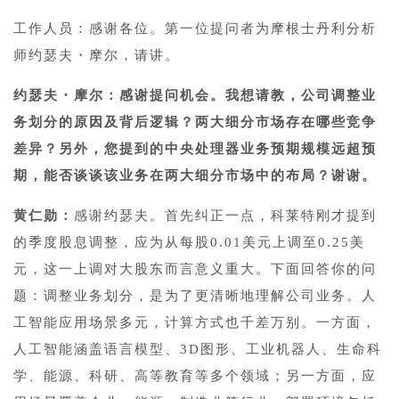
工作人员：感谢各位。第一位提问者为摩根士丹利分析
师约瑟夫・摩尔，请讲。
约瑟夫・摩尔：感谢提问机会。我想请教，公司调整业
务划分的原因及背后逻辑？两大细分市场存在哪些竞争
差异？另外，您提到的中央处理器业务预期规模远超预
期，能否谈谈该业务在两大细分市场中的布局？谢谢。
黄仁勋：
感谢约瑟夫。首先纠正一点，科莱特刚才提到
的季度股息调整，应为从每股0.01美元上调至0.25美
元，这一上调对大股东而言意义重大。下面回答你的问
题：调整业务划分，是为了更清晰地理解公司业务。人
工智能应用场景多元，计算方式也千差万别。一方面，
人工智能涵盖语言模型、3D图形、工业机器人、生命科
学、能源、科研、高等教育等多个领域；另一方面，应