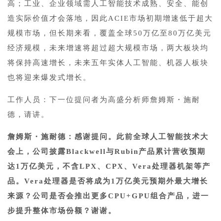
高；工业、企业领域需人工智能技术成熟、安全、能创
造实际价值才会落地，因此ACIE市场初期增速低于超大
规模市场，但长期来看，覆盖全球50万亿至80万亿美元
经济规模，未来增速将超过超大规模市场，两大板块均
将保持高速增长，未来五年实体人工智能、机器人板块
也将迎来爆发式增长。
工作人员：下一位提问者为高盛分析师詹姆斯・施耐
德，请讲。
詹姆斯・施耐德：感谢提问。此前全球人工智能技术大
会上，公司披露Blackwell与Rubin产品累计营收预期
达1万亿美元，不含LPX、CPX、Vera处理器机架等产
品。Vera处理器是否将成为1万亿美元预期外最大增长
来源？公司是否会推出更多CPU+GPU组合产品，进一
步提升整体市场份额？谢谢。