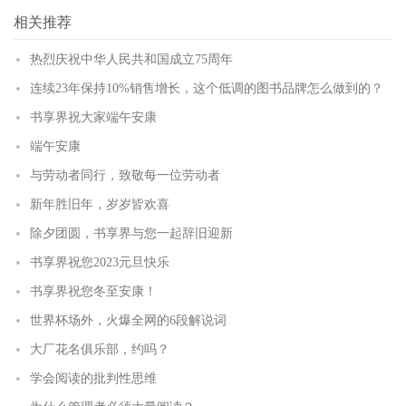
更多
(
)
相关推荐
热烈庆祝中华人民共和国成立75周年
连续23年保持10%销售增长，这个低调的图书品牌怎么做到的？
书享界祝大家端午安康
端午安康
与劳动者同行，致敬每一位劳动者
新年胜旧年，岁岁皆欢喜
除夕团圆，书享界与您一起辞旧迎新
书享界祝您2023元旦快乐
书享界祝您冬至安康！
世界杯场外，火爆全网的6段解说词
大厂花名俱乐部，约吗？
学会阅读的批判性思维