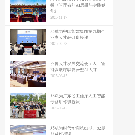
授《管理者的AI思维与实践赋
能》
2025-11-17
邓斌为中国能建集团第九期企
业家人才高研班授课
2025-09-28
齐鲁人才发展交流会：人工智
能发展呼唤复合型AI人才
2025-08-15
邓斌为广东省工信厅人工智能
专题研修班授课
2025-08-12
邓斌为时代华商第81期、82期
总裁班授课