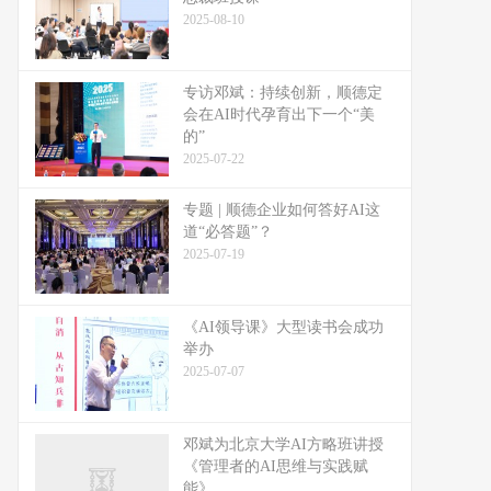
2025-08-10
专访邓斌：持续创新，顺德定
会在AI时代孕育出下一个“美
的”
2025-07-22
专题 | 顺德企业如何答好AI这
道“必答题”？
2025-07-19
《AI领导课》大型读书会成功
举办
2025-07-07
邓斌为北京大学AI方略班讲授
《管理者的AI思维与实践赋
能》