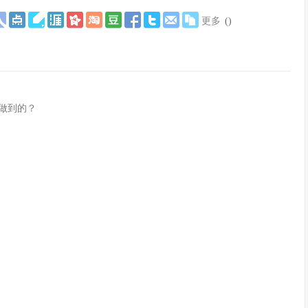
更多
(
)
么做到的？