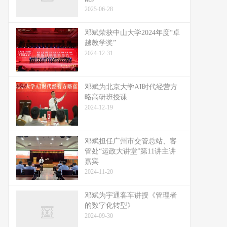
2025-06-28
邓斌荣获中山大学2024年度“卓
越教学奖”
2024-12-31
邓斌为北京大学AI时代经营方
略高研班授课
2024-12-19
邓斌担任广州市交管总站、客
管处“运政大讲堂”第11讲主讲
嘉宾
2024-11-20
邓斌为宇通客车讲授《管理者
的数字化转型》
2024-09-30