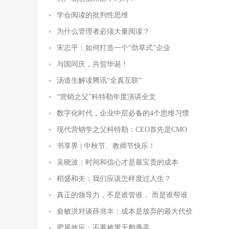
学会阅读的批判性思维
为什么管理者必须大量阅读？
宋志平：如何打造一个“劲草式”企业
与国同庆，共贺华诞！
汤道生解读腾讯“全真互联”
“营销之父”科特勒年度演讲全文
数字化时代，企业中层必备的4个思维习惯
现代营销学之父科特勒：CEO首先是CMO
书享界 | 中秋节、教师节快乐！
吴晓波：时间和信心才是最宝贵的成本
稻盛和夫：我们应该怎样度过人生？
真正的领导力，不是谁管谁， 而是谁帮谁
俞敏洪对谈薛兆丰：成本是放弃的最大代价
肥尾效应：不要被黑天鹅愚弄