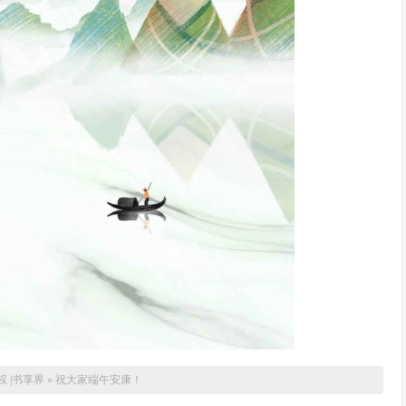
 |
书享界
»
祝大家端午安康！