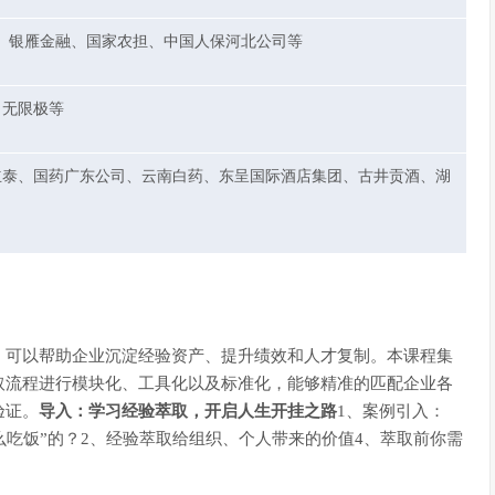
、银雁金融、国家农担、中国人保河北公司等
、无限极等
信立泰、国药广东公司、云南白药、东呈国际酒店集团、古井贡酒、湖
，可以帮助企业沉淀经验资产、提升绩效和人才复制。本课程集
取流程进行模块化、工具化以及标准化，能够精准的匹配企业各
验证。
导入：学习经验萃取，开启人生开挂之路
1、案例引入：
什么吃饭”的？2、经验萃取给组织、个人带来的价值4、萃取前你需