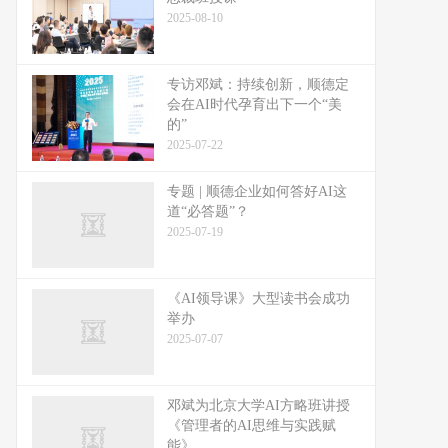
2025-08-10
专访邓斌：持续创新，顺德定
会在AI时代孕育出下一个“美
的”
2025-07-22
专题 | 顺德企业如何答好AI这
道“必答题”？
2025-07-19
《AI领导课》大型读书会成功
举办
2025-07-07
邓斌为北京大学AI方略班讲授
《管理者的AI思维与实践赋
能》