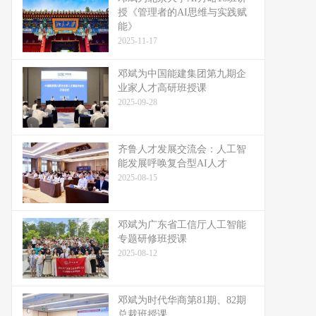
授《管理者的AI思维与实践赋
能》
2025-11-17
邓斌为中国能建集团第九期企
业家人才高研班授课
2025-09-28
齐鲁人才发展交流会：人工智
能发展呼唤复合型AI人才
2025-08-15
邓斌为广东省工信厅人工智能
专题研修班授课
2025-08-12
邓斌为时代华商第81期、82期
总裁班授课