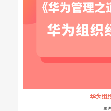
华为组
主