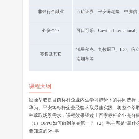
非银行金融业
五矿证券、平安养老险、中腾信
外资企业
可口可乐、
Cowinn International
鸿星尔克、九牧厨卫、IDo、
零售及其它
南烟草等
课程大纲
经验萃取是目前标杆企业内生学习趋势下的共同选择
华为、平安等标杆企业经验萃取最佳实践，将整个萃
种萃取场景需求，课程效果经过上百家标杆企业充分
（1）OPPO如何做到单品第一？（2）毛主席是“靠
要知道的6件事