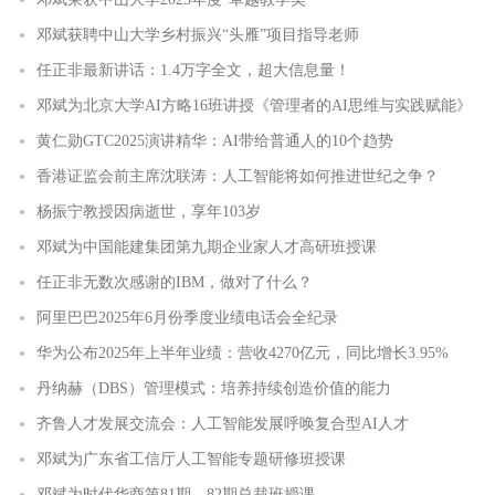
邓斌获聘中山大学乡村振兴“头雁”项目指导老师
任正非最新讲话：1.4万字全文，超大信息量！
邓斌为北京大学AI方略16班讲授《管理者的AI思维与实践赋能》
黄仁勋GTC2025演讲精华：AI带给普通人的10个趋势
香港证监会前主席沈联涛：人工智能将如何推进世纪之争？
杨振宁教授因病逝世，享年103岁
邓斌为中国能建集团第九期企业家人才高研班授课
任正非无数次感谢的IBM，做对了什么？
阿里巴巴2025年6月份季度业绩电话会全纪录
华为公布2025年上半年业绩：营收4270亿元，同比增长3.95%
丹纳赫（DBS）管理模式：培养持续创造价值的能力
齐鲁人才发展交流会：人工智能发展呼唤复合型AI人才
邓斌为广东省工信厅人工智能专题研修班授课
邓斌为时代华商第81期、82期总裁班授课