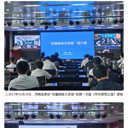
△2023年10月20日，邓斌老师在“安徽邮政大讲堂”讲授一天版《华为管理之道》课程