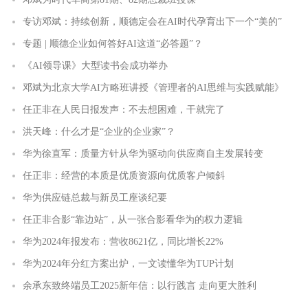
专访邓斌：持续创新，顺德定会在AI时代孕育出下一个“美的”
专题 | 顺德企业如何答好AI这道“必答题”？
《AI领导课》大型读书会成功举办
邓斌为北京大学AI方略班讲授《管理者的AI思维与实践赋能》
任正非在人民日报发声：不去想困难，干就完了
洪天峰：什么才是“企业的企业家”？
华为徐直军：质量方针从华为驱动向供应商自主发展转变
任正非：经营的本质是优质资源向优质客户倾斜
华为供应链总裁与新员工座谈纪要
任正非合影“靠边站”，从一张合影看华为的权力逻辑
华为2024年报发布：营收8621亿，同比增长22%
华为2024年分红方案出炉，一文读懂华为TUP计划
余承东致终端员工2025新年信：以行践言 走向更大胜利