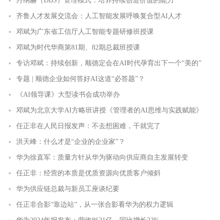
丹纳赫（DBS）管理模式：培养持续创造价值的能力
齐鲁人才发展交流会：人工智能发展呼唤复合型AI人才
邓斌为广东省工信厅人工智能专题研修班授课
邓斌为时代华商第81期、82期总裁班授课
专访邓斌：持续创新，顺德定会在AI时代孕育出下一个“美的”
专题 | 顺德企业如何答好AI这道“必答题”？
《AI领导课》大型读书会成功举办
邓斌为北京大学AI方略班讲授《管理者的AI思维与实践赋能》
任正非在人民日报发声：不去想困难，干就完了
洪天峰：什么才是“企业的企业家”？
华为徐直军：质量方针从华为驱动向供应商自主发展转变
任正非：经营的本质是优质资源向优质客户倾斜
华为供应链总裁与新员工座谈纪要
任正非合影“靠边站”，从一张合影看华为的权力逻辑