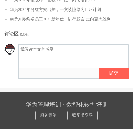
华为2024年报发布：营收8621亿，同比增长22%
华为2024年分红方案出炉，一文读懂华为TUP计划
余承东致终端员工2025新年信：以行践言 走向更大胜利
评论区
抢沙发
提交
华为管理培训 · 数智化转型培训
服务案例
联系书享界