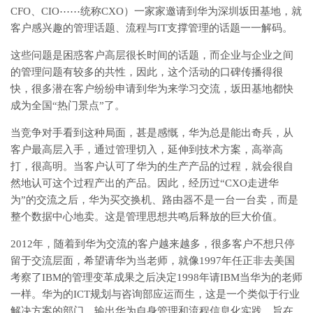
CFO、CIO⋯⋯统称CXO）一家家邀请到华为深圳坂田基地，就
客户感兴趣的管理话题、流程与IT支撑管理的话题一一解码。
这些问题是困惑客户高层很长时间的话题，而企业与企业之间
的管理问题有较多的共性，因此，这个活动的口碑传播得很
快，很多潜在客户纷纷申请到华为来学习交流，坂田基地都快
成为全国“热门景点”了。
当竞争对手看到这种局面，甚是感慨，华为总是能出奇兵，从
客户最高层入手，通过管理切入，延伸到技术方案，高举高
打，很高明。当客户认可了华为的生产产品的过程，就会很自
然地认可这个过程产出的产品。因此，经历过“CXO走进华
为”的交流之后，华为买交换机、路由器不是一台一台卖，而是
整个数据中心地卖。这是管理思想共鸣后释放的巨大价值。
2012年，随着到华为交流的客户越来越多，很多客户不想只停
留于交流层面，希望请华为当老师，就像1997年任正非去美国
考察了IBM的管理变革成果之后决定1998年请IBM当华为的老师
一样。华为的ICT规划与咨询部应运而生，这是一个类似于行业
解决方案的部门，输出华为自身管理和流程信息化实践，旨在