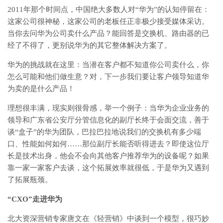
2011年那个时间点，中国绝大多数人对“华为”的认知停留在：
这家公司很神秘，这家公司的老板任正非极少接受媒体采访。
当你去问华为公司卖什么产品？能回答是交换机、路由器的已
经了不得了，更别说华为的其它整体解决方案了。
华为的挑战就在这里：当潜在客户都不知道你公司卖什么，你
怎么可能和他们做生意？对，下一步我们要让客户领导知道华
为卖的是什么产品！
理想很丰满，现实则很骨感，举一个例子：当华为企业业务的
领导和广东省公安厅分管信息化的副厅长终于会面交流，善于
谈“盒子”的华为团队，巴拉巴拉地说我们的交换机有多少端
口、性能如何如何……那位副厅长能否听得进去？即使这位厅
长是技术出身，他会不会向其他客户推荐华为的设备呢？如果
靠一家一家客户去谈，这个拓展效率就很低，于是华为又遇到
了拓展瓶颈。
“CXO”走进华为
北大资深营销专家唐文在《轻营销》中谈到一个模型，很巧妙