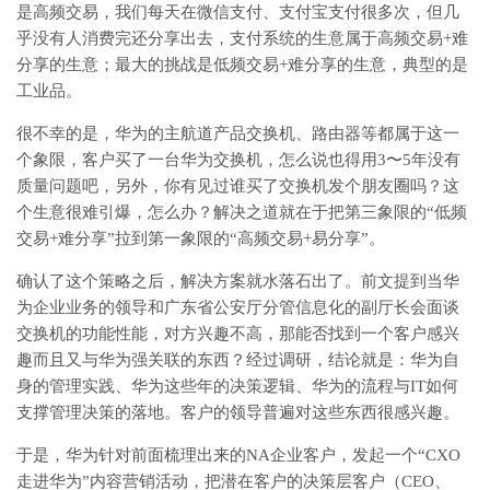
是高频交易，我们每天在微信支付、支付宝支付很多次，但几
乎没有人消费完还分享出去，支付系统的生意属于高频交易+难
分享的生意；最大的挑战是低频交易+难分享的生意，典型的是
工业品。
很不幸的是，华为的主航道产品交换机、路由器等都属于这一
个象限，客户买了一台华为交换机，怎么说也得用3〜5年没有
质量问题吧，另外，你有见过谁买了交换机发个朋友圈吗？这
个生意很难引爆，怎么办？解决之道就在于把第三象限的“低频
交易+难分享”拉到第一象限的“高频交易+易分享”。
确认了这个策略之后，解决方案就水落石出了。前文提到当华
为企业业务的领导和广东省公安厅分管信息化的副厅长会面谈
交换机的功能性能，对方兴趣不高，那能否找到一个客户感兴
趣而且又与华为强关联的东西？经过调研，结论就是：华为自
身的管理实践、华为这些年的决策逻辑、华为的流程与IT如何
支撑管理决策的落地。客户的领导普遍对这些东西很感兴趣。
于是，华为针对前面梳理出来的NA企业客户，发起一个“CXO
走进华为”内容营销活动，把潜在客户的决策层客户（CEO、