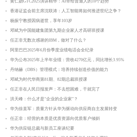
黄仁勋GTC2025演讲精华：AI带给普通人的10个趋势
香港证监会前主席沈联涛：人工智能将如何推进世纪之争？
杨振宁教授因病逝世，享年103岁
邓斌为中国能建集团第九期企业家人才高研班授课
任正非无数次感谢的IBM，做对了什么？
阿里巴巴2025年6月份季度业绩电话会全纪录
华为公布2025年上半年业绩：营收4270亿元，同比增长3.95%
丹纳赫（DBS）管理模式：培养持续创造价值的能力
邓斌为时代华商第81期、82期总裁班授课
任正非在人民日报发声：不去想困难，干就完了
洪天峰：什么才是“企业的企业家”？
华为徐直军：质量方针从华为驱动向供应商自主发展转变
任正非：经营的本质是优质资源向优质客户倾斜
华为供应链总裁与新员工座谈纪要