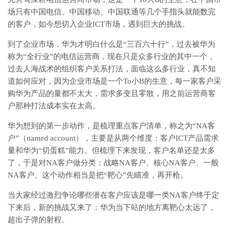
场只有中国电信、中国移动、中国联通等几个手指头就能数完
的客户，如今想切入企业ICT市场，遇到巨大的挑战。
到了企业市场，华为才明白什么是“三百六十行”，过去被华为
称为“全行业”的电信运营商，现在只是众多行业的其中一个，
过去人海战术的组织客户关系打法，面临这么多行业，真不知
道如何应对，因为企业市场是一个To小B的生意，每一家客户采
购华为产品的量都不太大，需求多变且零散，用之前运营商客
户那种打法成本实在太高。
华为想到的第一步动作，是梳理重点客户清单，称之为“NA客
户”（named account），主要是从两个维度：客户ICT产品需求
量和华为“切蛋糕”能力。但梳理下来发现，客户名单还是太多
了，于是对NA客户做分类：战略NA客户、核心NA客户、一般
NA客户。这个动作相当是把“靶心”先瞄准，再开枪。
当大家经过激烈争论哪些潜在客户应该是哪一类NA客户终于定
下来后，新的挑战又来了：华为当下站的地方离靶心太远了，
超出子弹的射程。