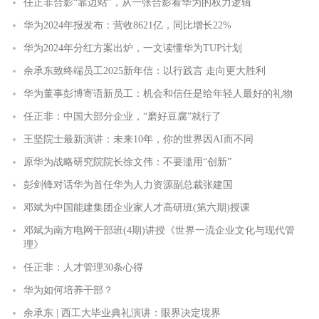
任正非合影“靠边站”，从一张合影看华为的权力逻辑
华为2024年报发布：营收8621亿，同比增长22%
华为2024年分红方案出炉，一文读懂华为TUP计划
余承东致终端员工2025新年信：以行践言 走向更大胜利
华为董事彭博寄语新员工：机会和信任是给年轻人最好的礼物
任正非：中国大部分企业，“磨好豆腐”就行了
王坚院士最新演讲：未来10年，你的世界因AI而不同
原华为战略研究院院长徐文伟：不要滥用“创新”
彭剑锋对话华为首任华为人力资源副总裁张建国
邓斌为中国能建集团企业家人才高研班(第六期)授课
邓斌为南方电网干部班(4期)讲授《世界一流企业文化与现代管
理》
任正非：人才管理30条心得
华为如何培养干部？
余承东 | 西工大毕业典礼演讲：眼界决定境界