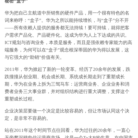
秘密“盒子”
华为把自己主航道中所销售的硬件产品，用一个很有特色的名
词来称呼：“盒子”。华为之所以能持续增长，与“盒子”分不开
——所有依赖人提供的服务都无法持续！要可持续，就得把客
户需求产品化、产品硬件化。这成为华为人上下达成的共识。
ICT规划与咨询业务，本质是服务，而且是强依赖专家能力的高
端服务，为何可以在“盒子”观念根深蒂固的华为得以发展，这
与它强大的“助销”价值有关。
2011年，华为掀起了新的一轮变革。经历了20余年的发展，跌
跌撞撞从创业期、机会成长期、系统成长期走到了重塑成长
期，华为在业务上拆为三驾马车：运营商业务、企业业务和消
费者业务三大事业群，并对组织结构进行重大调整，支撑这个
重塑成长过程。
企业决策层要做一个决定是比较容易的，但让市场认同这个决
定，是非常不容易的。
站在2011年这个时间节点往回看，华为过往的20余年，一直心
无旁骛深耕电信运营商市场，这是一个To大B的生意，在中国市