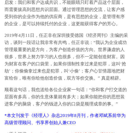
启发：我们和客户达成共识，不能眼睛只盯着产品这个层面，
而需要拔高到思想共识层面。通过管理思想的交流，让客户感
受到你的企业作为他的供应商，是有思想的企业，是管理有序
的企业，是可以持续托付的企业，这更能获得客户的芳心。
2019年4月11日，任正非在深圳接受德国《经济周刊》主编的采
访，谈到一段话让我非常有共鸣，任正非说：“我认为企业成功
管理最重要的是方向，为客户创造价值的方向。世界谦虚的人
很多，世界上努力学习的人也很多，但不一定能创造财富。因
为财富在客户的口袋里，如果你强制性拿过来是犯罪，这叫‘抢
劫’；你偷偷拿过来也是犯罪，叫‘小偷’；客户心甘情愿地把财
富给你，唯有你给他创造价值，双方等价交换。” 真是精辟。
顺着这句话，我也送给各位企业家一句话：“你和客户打交道的
层面有多高，你的生意体量就有多大；如果你能把你的思想装
进客户的脑袋，客户的钱进入你的口袋是顺理成章的事。”
*本文刊发于《经理人》杂志2019年8月刊，作者邓斌系前华为
高级管理顾问、书享界创始人兼CEO