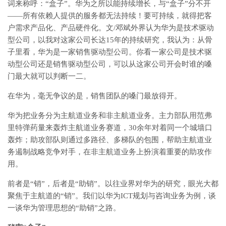
词来称呼：“盒子”。华为之所以能持续增长，与“盒子”分不开
——所有依赖人提供的服务都无法持续！要可持续，就得把客
户需求产品化、产品硬件化。文/邓斌外界认为华为是技术驱动
型公司，以我对这家公司长达15年的持续研究，我认为：从骨
子里看，华为是一家销售驱动型公司。你看一家公司是技术驱
动型公司还是销售驱动型公司，可以从这家公司开会时谁的嗓
门最大就可以判断一二。
在华为，毫无争议的是，销售团队的嗓门最放得开。
华为把业务分为主航道业务和非主航道业务。主力部队用范弗
里特弹药量来轰炸主航道业务赛道，30余年对着同一个城墙口
轰炸；助攻部队则通过多路径、多梯队的包围，帮助主航道业
务遏制战略竞争对手，在非主航道业务上扮演着重要的助攻作
用。
前者是“销”，后者是“助销”。以往业界对华为的研究，眼光大都
聚焦于主航道的“销”。我们以华为ICT规划与咨询业务为例，谈
一谈华为管理思想的“助销”之路。