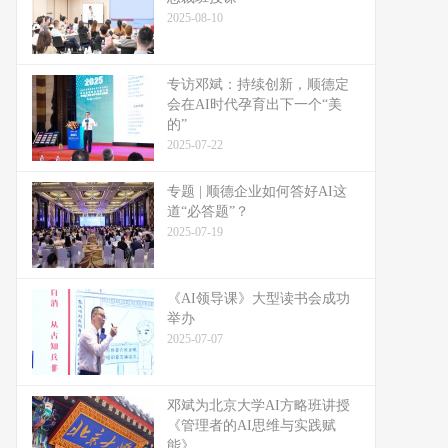
2025-08-10
专访邓斌：持续创新，顺德定
会在AI时代孕育出下一个“美
的”
2025-07-22
专题 | 顺德企业如何答好AI这
道“必答题”？
2025-07-19
《AI领导课》大型读书会成功
举办
2025-07-07
邓斌为北京大学AI方略班讲授
《管理者的AI思维与实践赋
能》