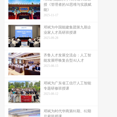
授《管理者的AI思维与实践赋
能》
2025-11-17
邓斌为中国能建集团第九期企
业家人才高研班授课
2025-09-28
齐鲁人才发展交流会：人工智
能发展呼唤复合型AI人才
2025-08-15
邓斌为广东省工信厅人工智能
专题研修班授课
2025-08-12
邓斌为时代华商第81期、82期
总裁班授课