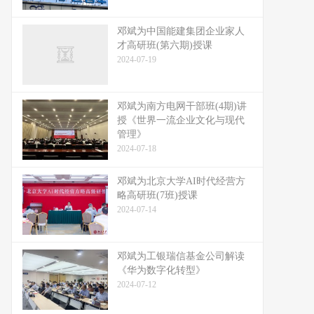
邓斌为中国能建集团企业家人
才高研班(第六期)授课
2024-07-19
邓斌为南方电网干部班(4期)讲
授《世界一流企业文化与现代
管理》
2024-07-18
邓斌为北京大学AI时代经营方
略高研班(7班)授课
2024-07-14
邓斌为工银瑞信基金公司解读
《华为数字化转型》
2024-07-12