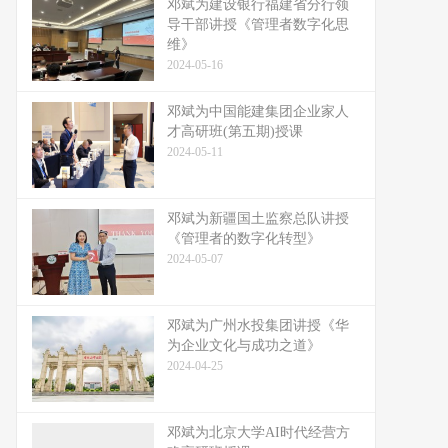
邓斌为建设银行福建省分行领
导干部讲授《管理者数字化思
维》
2024-05-16
邓斌为中国能建集团企业家人
才高研班(第五期)授课
2024-05-11
邓斌为新疆国土监察总队讲授
《管理者的数字化转型》
2024-05-07
邓斌为广州水投集团讲授《华
为企业文化与成功之道》
2024-04-25
邓斌为北京大学AI时代经营方