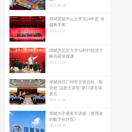
2025-06-28
邓斌荣获中山大学2024年度“卓
越教学奖”
2024-12-31
邓斌为北京大学AI时代经营方
略高研班授课
2024-12-19
邓斌担任广州市交管总站、客
管处“运政大讲堂”第11讲主讲
嘉宾
2024-11-20
邓斌为宇通客车讲授《管理者
的数字化转型》
2024-09-30