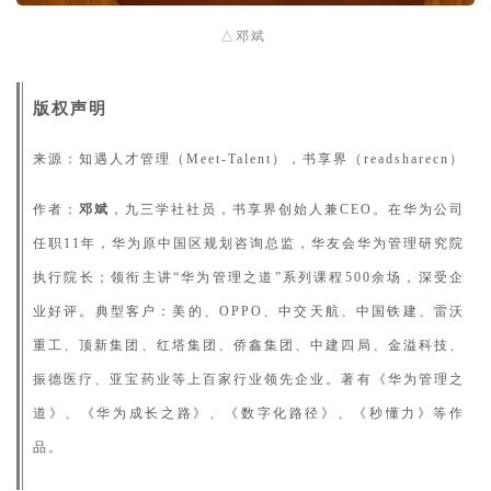
△邓斌
版权声明
来源：知遇人才管理（Meet-Talent），书享界（readsharecn）
作者：
邓斌
，九三学社社员，书享界创始人兼CEO。在华为公司
任职11年，华为原中国区规划咨询总监，华友会华为管理研究院
执行院长；领衔主讲“华为管理之道”系列课程500余场，深受企
业好评。典型客户：美的、OPPO、中交天航、中国铁建、雷沃
重工、顶新集团、红塔集团、侨鑫集团、中建四局、金溢科技、
振德医疗、亚宝药业等上百家行业领先企业。著有《华为管理之
道》、《华为成长之路》、《数字化路径》、《秒懂力》等作
品。