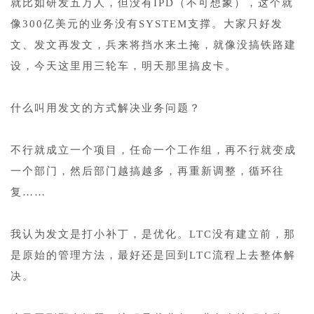
就比如研发五万人，但没有IPD（不可想象），这个就
像300亿美元的业务没有SYSTEM支撑。大家只好发
文、发文再发文，兵来将挡水来土掩，就像没搞铁路建
设，今天这里用三轮车，明天那里搞皮卡。
1
什么叫用发文的方式解决业务问题？
1
不行就成立一个项目，任命一个工作组，再不行就变成
一个部门，然后部门越搞越多，再重新调整，循环往
复……
1
我认为发文是打小补丁，是优化。LTC没有建立前，那
是原始的管理方法，最好还是回到LTC流程上去整体解
决。
1