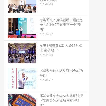
2025-08-10
专访邓斌：持续创新，顺德定
会在AI时代孕育出下一个“美
的”
2025-07-22
专题 | 顺德企业如何答好AI这
道“必答题”？
2025-07-19
《AI领导课》大型读书会成功
举办
2025-07-07
邓斌为北京大学AI方略班讲授
《管理者的AI思维与实践赋
能》