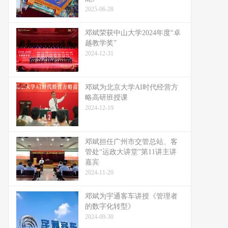
2025-06-28
邓斌荣获中山大学2024年度“卓
越教学奖”
2024-12-31
邓斌为北京大学AI时代经营方
略高研班授课
2024-12-19
邓斌担任广州市交管总站、客
管处“运政大讲堂”第11讲主讲
嘉宾
2024-11-20
邓斌为宇通客车讲授《管理者
的数字化转型》
2024-09-30