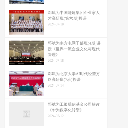
邓斌为中国能建集团企业家人
才高研班(第六期)授课
2024-07-19
邓斌为南方电网干部班(4期)讲
授《世界一流企业文化与现代
管理》
2024-07-18
邓斌为北京大学AI时代经营方
略高研班(7班)授课
2024-07-14
邓斌为工银瑞信基金公司解读
《华为数字化转型》
2024-07-12