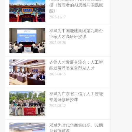
授《管理者的AI思维与实践赋
能》
2025-11-17
邓斌为中国能建集团第九期企
业家人才高研班授课
2025-09-28
齐鲁人才发展交流会：人工智
能发展呼唤复合型AI人才
2025-08-15
邓斌为广东省工信厅人工智能
专题研修班授课
2025-08-12
邓斌为时代华商第81期、82期
总裁班授课