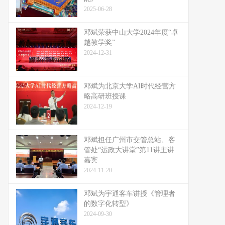
2025-06-28
邓斌荣获中山大学2024年度“卓
越教学奖”
2024-12-31
邓斌为北京大学AI时代经营方
略高研班授课
2024-12-19
邓斌担任广州市交管总站、客
管处“运政大讲堂”第11讲主讲
嘉宾
2024-11-20
邓斌为宇通客车讲授《管理者
的数字化转型》
2024-09-30