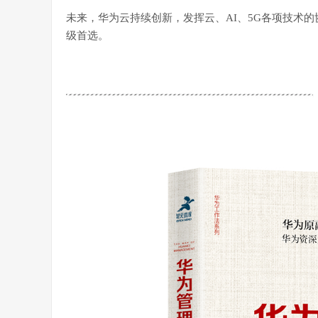
未来，华为云持续创新，发挥云、AI、5G各项技术
级首选。