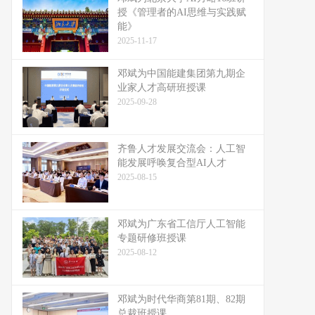
授《管理者的AI思维与实践赋
能》
2025-11-17
邓斌为中国能建集团第九期企
业家人才高研班授课
2025-09-28
齐鲁人才发展交流会：人工智
能发展呼唤复合型AI人才
2025-08-15
邓斌为广东省工信厅人工智能
专题研修班授课
2025-08-12
邓斌为时代华商第81期、82期
总裁班授课