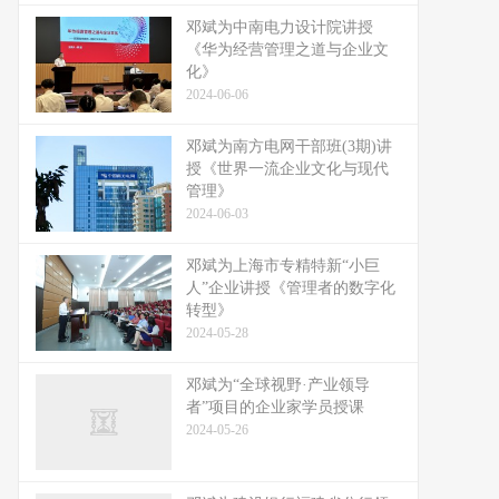
邓斌为中南电力设计院讲授
《华为经营管理之道与企业文
化》
2024-06-06
邓斌为南方电网干部班(3期)讲
授《世界一流企业文化与现代
管理》
2024-06-03
邓斌为上海市专精特新“小巨
人”企业讲授《管理者的数字化
转型》
2024-05-28
邓斌为“全球视野·产业领导
者”项目的企业家学员授课
2024-05-26