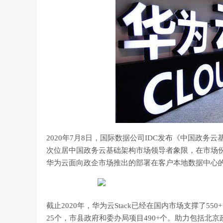
2020年7月8日，国际数据公司IDC发布《中国政务云基
次位居中国政务云基础架构市场领导者象限，在市场份
华为云面向政企市场推出的部署在客户本地数据中心
截止2020年，华为云Stack已经在国内市场支撑了5
25个，市县政府和委办局项目490+个。助力包括