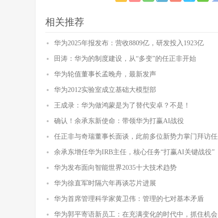
相关推荐
华为2025年报发布：营收8809亿，研发投入1923亿
田涛：华为的制度建设，从“多变”的任正非开始
华为轮值董事长孟晚舟，最新发声
华为2012实验室成立基础大模型部
王成录：华为做鸿蒙是为了替代安卓？不是！
确认！余承东新使命：带领华为打赢AI战役
任正非与奇瑞董事长面谈，此前多位新势力掌门拜访任
余承东增任华为IRB主任，核心任务“打赢AI关键战役”
华为发布面向智能世界2035十大技术趋势
华为徐直军时隔六年再谈芯片进展
华为首席管理科学家黄卫伟：管理的七对基本矛盾
华为郭平寄语新员工：在充满变化的时代中，抓住机会