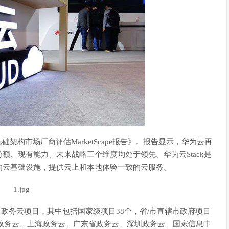
础架构市场厂商评估MarketScape报告》。报告显示，华为云再
额、现有能力、未来战略三个维度均处于领先。华为云Stack是
的云基础设施，提供云上和本地体验一致的云服务。
50+ 政务云项目，其中包括国家级项目38个，省/市直辖市政府项目
北京政务云、上海政务云、广东省政务云、深圳政务云、国家信息中