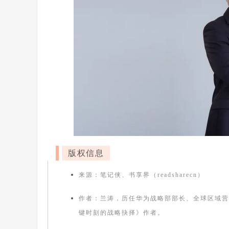
版权信息
来源：笔记侠、书享界（readsharecn）
作者：兰涛，历任华为战略部部长、全球区域营
键时刻的战略抉择》作者。