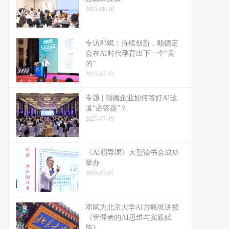
2025-08-10
专访邓斌：持续创新，顺德定
会在AI时代孕育出下一个“美
的”
2025-07-22
专题 | 顺德企业如何答好AI这
道“必答题”？
2025-07-19
《AI领导课》大型读书会成功
举办
2025-07-07
邓斌为北京大学AI方略班讲授
《管理者的AI思维与实践赋
能》