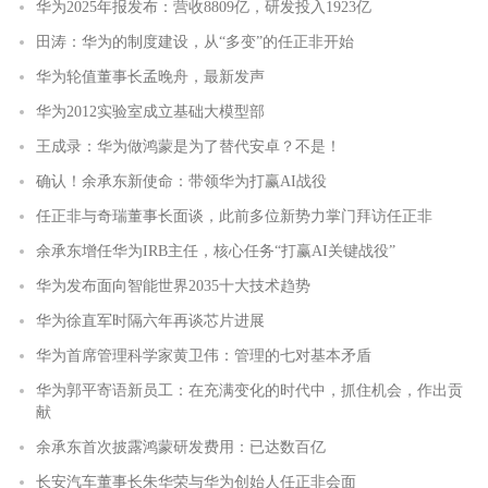
华为2025年报发布：营收8809亿，研发投入1923亿
田涛：华为的制度建设，从“多变”的任正非开始
华为轮值董事长孟晚舟，最新发声
华为2012实验室成立基础大模型部
王成录：华为做鸿蒙是为了替代安卓？不是！
确认！余承东新使命：带领华为打赢AI战役
任正非与奇瑞董事长面谈，此前多位新势力掌门拜访任正非
余承东增任华为IRB主任，核心任务“打赢AI关键战役”
华为发布面向智能世界2035十大技术趋势
华为徐直军时隔六年再谈芯片进展
华为首席管理科学家黄卫伟：管理的七对基本矛盾
华为郭平寄语新员工：在充满变化的时代中，抓住机会，作出贡
献
余承东首次披露鸿蒙研发费用：已达数百亿
长安汽车董事长朱华荣与华为创始人任正非会面