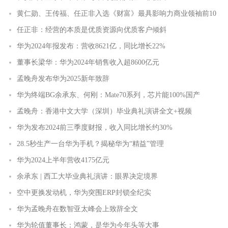
黄仁勋、王传福、任正非入选《财富》最具影响力商业领袖前10
任正非：经营的本质是优质资源向优质客户倾斜
华为2024年报发布：营收8621亿，同比增长22%
董事长梁华：华为2024年销售收入超8600亿元
孟晚舟发布华为2025新年致辞
华为终端BG余承东、何刚：Mate70系列，芯片能100%国产
孟晚舟：香港中文大学（深圳）毕业典礼演讲全文+视频
华为发布2024前三季度财报，收入同比增长约30%
28.5秒生产一台华为手机？揭秘华为“精益”管理
华为2024上半年营收4175亿元
余承东 | 西工大毕业典礼演讲：眼界决定境界
空中更换发动机，华为突围ERP封锁全纪实
华为孟晚舟在数智亚太峰会上致辞全文
华为轮值董事长：鸿蒙，是华为今年头等大事