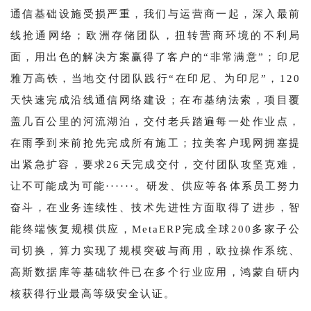
通信基础设施受损严重，我们与运营商一起，深入最前
线抢通网络；欧洲存储团队，扭转营商环境的不利局
面，用出色的解决方案赢得了客户的“非常满意”；印尼
雅万高铁，当地交付团队践行“在印尼、为印尼”，120
天快速完成沿线通信网络建设；在布基纳法索，项目覆
盖几百公里的河流湖泊，交付老兵踏遍每一处作业点，
在雨季到来前抢先完成所有施工；拉美客户现网拥塞提
出紧急扩容，要求26天完成交付，交付团队攻坚克难，
让不可能成为可能······。研发、供应等各体系员工努力
奋斗，在业务连续性、技术先进性方面取得了进步，智
能终端恢复规模供应，MetaERP完成全球200多家子公
司切换，算力实现了规模突破与商用，欧拉操作系统、
高斯数据库等基础软件已在多个行业应用，鸿蒙自研内
核获得行业最高等级安全认证。