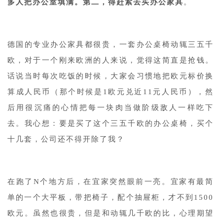
多人把办公室填满。
第二，得赶紧去买办公家具
。
德国的专业办公家具都很贵，一套办公桌椅动辄三五千
欧，对于一个刚来欧洲的人来说，觉得这简直是抢钱。
话说当时每次吃饭的时候，大家会习惯地把欧元标价换
算成人民币（那个时候是1欧元兑近11元人民币），然
后用很沉痛的心情把每一块肉当做阶级敌人一样吃下
去。我心想：要是买了这个三五千欧的办公桌椅，买个
十几套，公司还不得开除了我？
在跑了N个地方后，在宜家突然眼前一亮。宜家有最简
单的一个大平板，带把椅子，配个抽屉柜，才不到1500
欧元。虽然也很贵，但是和动辄几千欧的比，心理期望