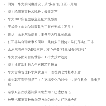
田涛：华为的制度建设，从“多变”的任正非开始
华为轮值董事长孟晚舟，最新发声
华为2012实验室成立基础大模型部
王成录：华为做鸿蒙是为了替代安卓？不是！
确认！余承东新使命：带领华为打赢AI战役
任正非与奇瑞董事长面谈，此前多位新势力掌门拜访任正非
余承东增任华为IRB主任，核心任务“打赢AI关键战役”
华为发布面向智能世界2035十大技术趋势
华为徐直军时隔六年再谈芯片进展
华为首席管理科学家黄卫伟：管理的七对基本矛盾
华为郭平寄语新员工：在充满变化的时代中，抓住机会，作出贡
献
余承东首次披露鸿蒙研发费用：已达数百亿
长安汽车董事长朱华荣与华为创始人任正非会面