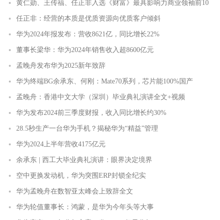
黄仁勋、王传福、任正非入选《财富》最具影响力商业领袖前10
任正非：经营的本质是优质资源向优质客户倾斜
华为2024年报发布：营收8621亿，同比增长22%
董事长梁华：华为2024年销售收入超8600亿元
孟晚舟发布华为2025新年致辞
华为终端BG余承东、何刚：Mate70系列，芯片能100%国产
孟晚舟：香港中文大学（深圳）毕业典礼演讲全文+视频
华为发布2024前三季度财报，收入同比增长约30%
28.5秒生产一台华为手机？揭秘华为“精益”管理
华为2024上半年营收4175亿元
余承东 | 西工大毕业典礼演讲：眼界决定境界
空中更换发动机，华为突围ERP封锁全纪实
华为孟晚舟在数智亚太峰会上致辞全文
华为轮值董事长：鸿蒙，是华为今年头等大事