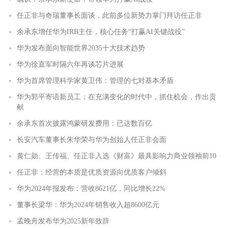
任正非与奇瑞董事长面谈，此前多位新势力掌门拜访任正非
余承东增任华为IRB主任，核心任务“打赢AI关键战役”
华为发布面向智能世界2035十大技术趋势
华为徐直军时隔六年再谈芯片进展
华为首席管理科学家黄卫伟：管理的七对基本矛盾
华为郭平寄语新员工：在充满变化的时代中，抓住机会，作出贡
献
余承东首次披露鸿蒙研发费用：已达数百亿
长安汽车董事长朱华荣与华为创始人任正非会面
黄仁勋、王传福、任正非入选《财富》最具影响力商业领袖前10
任正非：经营的本质是优质资源向优质客户倾斜
华为2024年报发布：营收8621亿，同比增长22%
董事长梁华：华为2024年销售收入超8600亿元
孟晚舟发布华为2025新年致辞