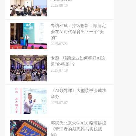
2025-08-10
专访邓斌：持续创新，顺德定
会在AI时代孕育出下一个“美
的”
2025-07-22
专题 | 顺德企业如何答好AI这
道“必答题”？
2025-07-19
《AI领导课》大型读书会成功
举办
2025-07-07
邓斌为北京大学AI方略班讲授
《管理者的AI思维与实践赋
能》