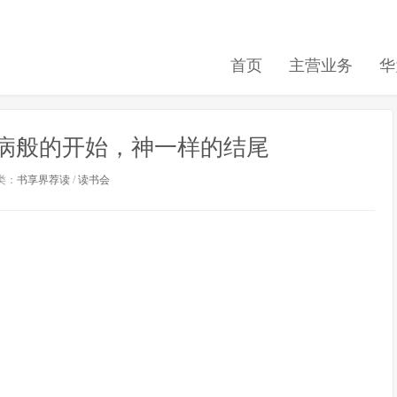
首页
主营业务
华
神经病般的开始，神一样的结尾
类：
书享界荐读
/
读书会
》