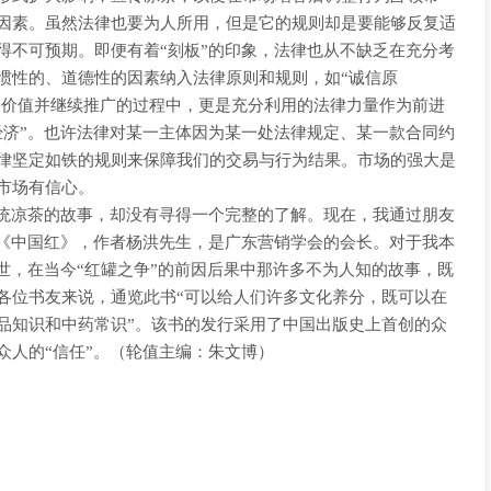
因素。虽然法律也要为人所用，但是它的规则却是要能够反复适
得不可预期。即便有着“刻板”的印象，法律也从不缺乏在充分考
惯性的、道德性的因素纳入法律原则和规则，如“诚信原
牌的价值并继续推广的过程中，更是充分利用的法律力量作为前进
经济”。也许法律对某一主体因为某一处法律规定、某一款合同约
律坚定如铁的规则来保障我们的交易与行为结果。市场的强大是
市场有信心。
传统凉茶的故事，却没有寻得一个完整的了解。现在，我通过朋友
书《中国红》，作者杨洪先生，是广东营销学会的会长。对于我本
世，在当今“红罐之争”的前因后果中那许多不为人知的故事，既
各位书友来说，通览此书“可以给人们许多文化养分，既可以在
品知识和中药常识”。该书的发行采用了中国出版史上首创的众
众人的“信任”。（轮值主编：朱文博）