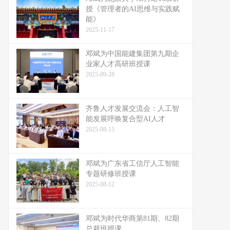
授《管理者的AI思维与实践赋
能》
2025-11-17
邓斌为中国能建集团第九期企
业家人才高研班授课
2025-09-28
齐鲁人才发展交流会：人工智
能发展呼唤复合型AI人才
2025-08-15
邓斌为广东省工信厅人工智能
专题研修班授课
2025-08-12
邓斌为时代华商第81期、82期
总裁班授课