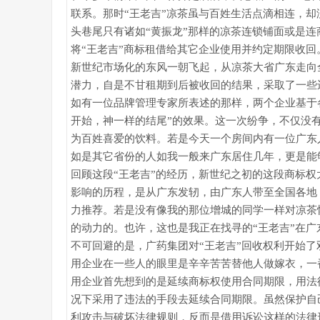
联系。那时“王老吉”凉茶虽与百姓生活点滴相连，
头巷尾只有诸如“黄振龙”那样的凉茶连锁铺面或是
将“王老吉”商标租借给其它企业使用并约定期限收回
新世纪市场化的东风一朝飞起，从凉茶大省广东走向
潜力，自是不甘租期到后被收回的结果，采取了一些
如有一位品牌管理专家所表述的那样，两个企业基于各
开始，神一样的结尾”的效果。这一次纷争，不仅没
为百姓喜爱的饮料。若是今天一个房间内有一位广东
如是其它省份的人如我一般来广东居住几年，更是能
回顾这段“王老吉”的经历，新世纪之初的这段商标权
影响的历程，是从广东发轫，由广东人带至全国各地
力推荐。若是没有像我的那位增城的同学一样对凉茶
的动力的。也许，这也是我正在找寻的“王老吉”在
不可回避的是，广药集团对“王老吉”回收权利开始
用企业在一些人的眼里是辛辛苦苦替他人做嫁衣，一
用企业首先想到的是延续商标权使用合同期限，用法
况下采用了违法的手段去延续合同期限。虽然保护自
利攻击与破坏法律规则，反而是借用诉讼这样的法律