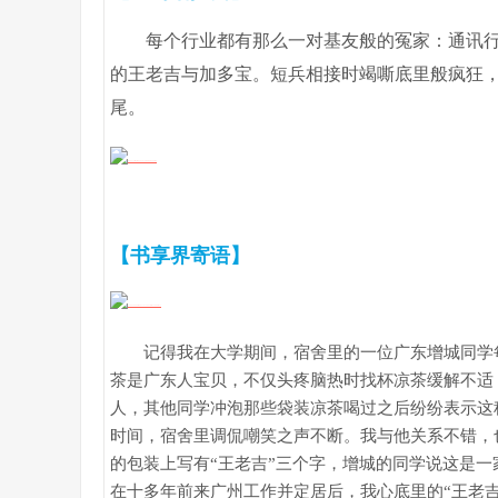
每个行业都有那么一对基友般的冤家：通讯行
的王老吉与加多宝。短兵相接时竭嘶底里般疯狂
尾。
【书享界寄语】
记得我在大学期间，宿舍里的一位广东增城同学每
茶是广东人宝贝，不仅头疼脑热时找杯凉茶缓解不适
人，其他同学冲泡那些袋装凉茶喝过之后纷纷表示这
时间，宿舍里调侃嘲笑之声不断。我与他关系不错，
的包装上写有“王老吉”三个字，增城的同学说这是
在十多年前来广州工作并定居后，我心底里的“王老