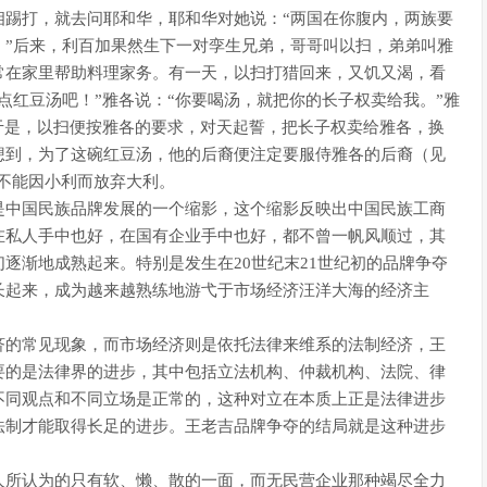
相踢打，就去问耶和华，耶和华对她说：“两国在你腹内，两族要
。”后来，利百加果然生下一对孪生兄弟，哥哥叫以扫，弟弟叫雅
常在家里帮助料理家务。有一天，以扫打猎回来，又饥又渴，看
点红豆汤吧！”雅各说：“你要喝汤，就把你的长子权卖给我。”雅
于是，以扫便按雅各的要求，对天起誓，把长子权卖给雅各，换
想到，为了这碗红豆汤，他的后裔便注定要服侍雅各的后裔（见
万不能因小利而放弃大利。
是中国民族品牌发展的一个缩影，这个缩影反映出中国民族工商
在私人手中也好，在国有企业手中也好，都不曾一帆风顺过，其
逐渐地成熟起来。特别是发生在20世纪末21世纪初的品牌争夺
长起来，成为越来越熟练地游弋于市场经济汪洋大海的经济主
济的常见现象，而市场经济则是依托法律来维系的法制经济，王
要的是法律界的进步，其中包括立法机构、仲裁机构、法院、律
不同观点和不同立场是正常的，这种对立在本质上正是法律进步
法制才能取得长足的进步。王老吉品牌争夺的结局就是这种进步
人所认为的只有软、懒、散的一面，而无民营企业那种竭尽全力