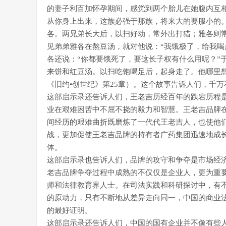
的妻子利百加怀孕期间，感觉到两个胎儿在她腹内互
从你身上出来，这族必强于那族，将来大的要服小的
各。两兄弟长大后，以扫好动，常外出打猎；雅各则
见弟弟雅各在熬豆汤，就对他说：“我饿极了，给我喝
各还说：“你都要饿死了，要这长子权有什么用呢？”
来饼和红豆汤。以扫吃饱喝足后，起身走了。他哪里
《旧约•创世纪》第25章）。这个故事告诉人们，千
这部启示录还告诉人们，王老吉历经百年的跌宕历程
业在艰难困苦中不屈不挠的毅力和智慧。王老吉品牌
间经历的艰难曲折既磨炼了一代代王老吉人，也使他们
战，更加促使王老吉品牌的持有者广药集团迅速地成
体。
这部启示录也告诉人们，品牌的攻守和争夺是市场经
老吉品牌争夺过程中成熟的不仅仅是企业人，更为重
师和法律教育界人士。在司法实践和科研探讨中，有
的原动力，只有不断地从差异走向同一，中国的商业
的最好证明。
这部启示录还告诉人们，中国的国有企业并不像有些