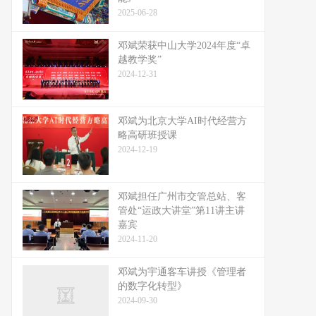
2025-06-28
邓斌荣获中山大学2024年度“卓
越教学奖”
2024-12-31
邓斌为北京大学AI时代经营方
略高研班授课
2024-12-19
邓斌担任广州市交管总站、客
管处“运政大讲堂”第11讲主讲
嘉宾
2024-11-20
邓斌为宇通客车讲授《管理者
的数字化转型》
2024-09-30