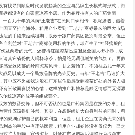
却没有找寻到顺应时代发展趋势的企业与品牌生长模式与形式，街
连商标都没有的自家煮凉茶小店。作为品牌持有人的广药集团
。一百几十年的风雨“王老吉”在民间口碑相传，积淀渗透，借着
全国直至推向海外。租用企业看到“王老吉”商标带来的巨大市场
违法的手段来延续租期，以致于跟广药集团数次对簿公堂。但正
自利益对“王老吉”商标使用权的争执，却产生了“神经病般的
有伤及两者的元气，还使得红罐凉茶迅速遍及全国大街小巷，成
人请其它省份的人喝杯凉茶，怕是绝无调侃嘲笑的气氛了。再假
够感受这浓郁的岭南凉茶风情，甘之若饴了。不须往后几十年来
大战足以成为一个民族品牌的光荣历史。当年“王老吉”迅速扩大
，其中应不乏如我这般在广东居住后感受到凉茶好处的外省人极
怀有崇敬而喜悦的心情，这样的推广和推荐是缺乏情感而无源源
广东传统凉茶的故事的组成部分。
了双方的数番交锋，但不可否认的也是广药集团是在按约办事。租
番劳作应该得到补偿。其实，在想继续扩大自身利益的同时，租
律的规则保护自己的根本利益，但是，租用企业在协商无果的情
己利益的手段中有违法因素，租用企业却始终没有仅仅为一己之
形式扩大影响，宣传凉茶，以便在市场增容后调整行为占领市