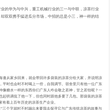
业的华为与中兴，重工机械行业的三一与中联，凉茶行业
，却双双携手猛进瓜分市场，中招的总是小三，神一样的结
逢从家乡回来，就会带回许多袋装的凉茶分给大家，并说明凉
，平时也会时不时喝上一些，自我调节。宿舍里只有他一位广东
种像糖水一样的东西你们广东人咋会敬之若神，甘之若饴呢？一
也起哄调侃了他一下，但也同时跟他多要了几包。那袋装的凉茶
一家有着上百年历史的凉茶生产企业。
吉”三个字就时不时蹦出来要我去探寻它与广东传统凉茶的故事与