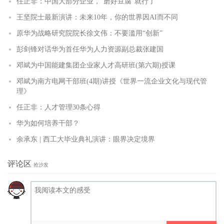
任正非：中国大部分企业，“磨好豆腐”就行了
王坚院士最新演讲：未来10年，你的世界因AI而不同
原华为战略研究院院长徐文伟：不要滥用“创新”
彭剑锋对话华为首任华为人力资源副总裁张建国
邓斌为中国能建集团企业家人才高研班(第六期)授课
邓斌为南方电网干部班(4期)讲授《世界一流企业文化与现代管
理》
任正非：人才管理30条心得
华为如何培养干部？
余承东 | 西工大毕业典礼演讲：眼界决定境界
评论区
抢沙发