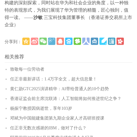
构建的深刻探索，同时站在华为和社会企业的角度，以一种独
特的表现形式，为我们展现了华为管理的精髓，匠心独到，值
得一读。 ——
沙敏
三宝科技集团董事长 （香港证券交易所上市
企业）
分享到：
更多
(
)
相关推荐
致敬每一位劳动者
任正非最新讲话：1.4万字全文，超大信息量！
黄仁勋GTC2025演讲精华：AI带给普通人的10个趋势
香港证监会前主席沈联涛：人工智能将如何推进世纪之争？
杨振宁教授因病逝世，享年103岁
邓斌为中国能建集团第九期企业家人才高研班授课
任正非无数次感谢的IBM，做对了什么？