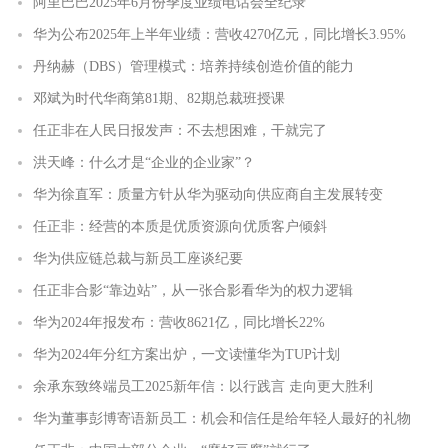
阿里巴巴2025年6月份季度业绩电话会全纪录
华为公布2025年上半年业绩：营收4270亿元，同比增长3.95%
丹纳赫（DBS）管理模式：培养持续创造价值的能力
邓斌为时代华商第81期、82期总裁班授课
任正非在人民日报发声：不去想困难，干就完了
洪天峰：什么才是“企业的企业家”？
华为徐直军：质量方针从华为驱动向供应商自主发展转变
任正非：经营的本质是优质资源向优质客户倾斜
华为供应链总裁与新员工座谈纪要
任正非合影“靠边站”，从一张合影看华为的权力逻辑
华为2024年报发布：营收8621亿，同比增长22%
华为2024年分红方案出炉，一文读懂华为TUP计划
余承东致终端员工2025新年信：以行践言 走向更大胜利
华为董事彭博寄语新员工：机会和信任是给年轻人最好的礼物