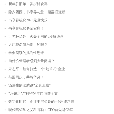
新年胜旧年，岁岁皆欢喜
除夕团圆，书享界与您一起辞旧迎新
书享界祝您2023元旦快乐
书享界祝您冬至安康！
世界杯场外，火爆全网的6段解说词
大厂花名俱乐部，约吗？
学会阅读的批判性思维
为什么管理者必须大量阅读？
宋志平：如何打造一个“劲草式”企业
与国同庆，共贺华诞！
汤道生解读腾讯“全真互联”
“营销之父”科特勒年度演讲全文
数字化时代，企业中层必备的4个思维习惯
现代营销学之父科特勒：CEO首先是CMO