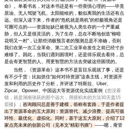
命》。单看书名，对这本书还是有一些畏惧心理的——毕竟
原油、无人驾驶飞机、太阳能啥的，貌似离我的生活还有点
远。但深入读下来，作者的“危机就是商机”的积极视角还是
可圈可点的——资源短缺已被视为人类生存的一个严重威
胁，但人又是很灵活的，为了生存，总在不断地创造“柳暗
花明又一村”，让那些消极预言者的预测总是不准确，否则
我们在第一次工业革命、第二次工业革命发生之前已经寸步
难移了。因此，当我们遇到困境时，还是得乐观去看待，总
是会有更智慧的人、用更智慧的方法去突破这些困境的。
当然，《资源革命》这本书不是盲目乐观就了事，还是
有不少干货：比如抓住“如何对待资源”这条主线，对资源开
发和利用的历史作了分析，并评述了特斯拉、Uber、
Zipcar、Opower、中国远大等资源优化实战案例（
您没看
错，就是湖南张跃的那个远大，用搭积木的方法30天盖15
层楼
）；
咨询顾问总是善于建模，俗称有套路，于是作者提
出了资源革命的五大原则：资源替代、减少浪费、提高可循
环性、最优化、虚拟化。同时，基于这五大原则，介绍了12
家点亮未来的创新公司（见本文“精彩书摘”）
——嗯，甭管