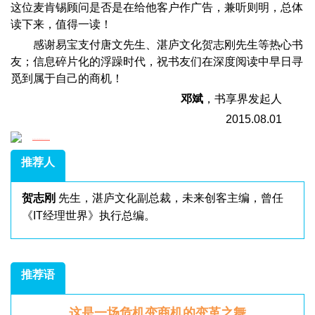
这位麦肯锡顾问是否是在给他客户作广告，兼听则明，总体
读下来，值得一读！
感谢易宝支付唐文先生、湛庐文化贺志刚先生等热心书
友；信息碎片化的浮躁时代，祝书友们在深度阅读中早日寻
觅到属于自己的商机！
邓斌
，书享界发起人
2015.08.01
推荐人
贺志刚
先生，湛庐文化副总裁，未来创客主编，曾任
《IT经理世界》执行总编。
推荐语
这是一场危机变商机的变革之舞