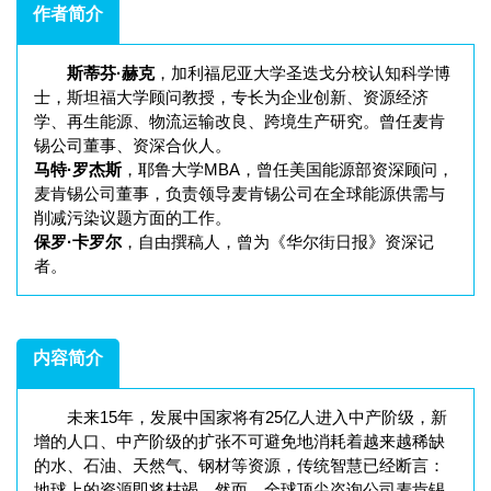
作者简介
斯蒂芬·赫克
，加利福尼亚大学圣迭戈分校认知科学博
士，斯坦福大学顾问教授，专长为企业创新、资源经济
学、再生能源、物流运输改良、跨境生产研究。曾任麦肯
锡公司董事、资深合伙人。
马特·罗杰斯
，耶鲁大学MBA，曾任美国能源部资深顾问，
麦肯锡公司董事，负责领导麦肯锡公司在全球能源供需与
削减污染议题方面的工作。
保罗·卡罗尔
，自由撰稿人，曾为《华尔街日报》资深记
者。
内容简介
未来15年，发展中国家将有25亿人进入中产阶级，新
增的人口、中产阶级的扩张不可避免地消耗着越来越稀缺
的水、石油、天然气、钢材等资源，传统智慧已经断言：
地球上的资源即将枯竭。然而，全球顶尖咨询公司麦肯锡