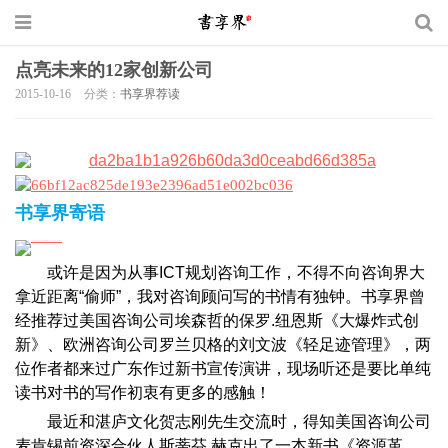
点亮未来的12家创新公司
2015-10-16
分类：
书享界荐读
书享界寄语
或许是因为从事ICT规划咨询工作，不得不向咨询界大
拿近距离“偷师”，我对咨询顾问写的书情有独钟。书享界曾
经推荐过美国咨询公司埃森哲的保罗.纽恩斯《大爆炸式创
新》、欧洲咨询公司罗兰贝格的刘文波《轻足迹管理》，两
位作者都来过广东作过新书宣传演讲，现场听还是要比单纯
读书对书的写作初衷有更多的感触！
最近和湛庐文化贺志刚先生交流时，得知美国咨询公司
麦肯锡前资深合伙人斯蒂芬.赫克出了一本新书《资源革