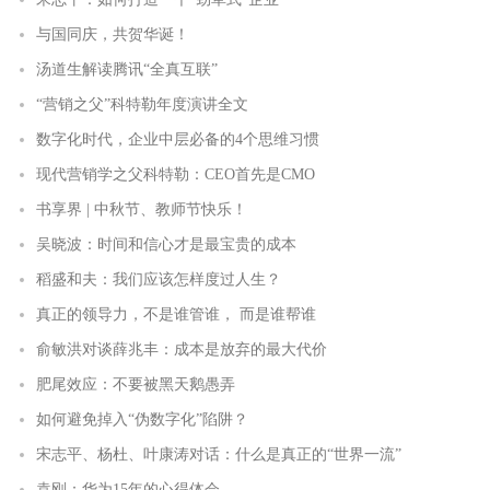
与国同庆，共贺华诞！
汤道生解读腾讯“全真互联”
“营销之父”科特勒年度演讲全文
数字化时代，企业中层必备的4个思维习惯
现代营销学之父科特勒：CEO首先是CMO
书享界 | 中秋节、教师节快乐！
吴晓波：时间和信心才是最宝贵的成本
稻盛和夫：我们应该怎样度过人生？
真正的领导力，不是谁管谁， 而是谁帮谁
俞敏洪对谈薛兆丰：成本是放弃的最大代价
肥尾效应：不要被黑天鹅愚弄
如何避免掉入“伪数字化”陷阱？
宋志平、杨杜、叶康涛对话：什么是真正的“世界一流”
袁刚：华为15年的心得体会