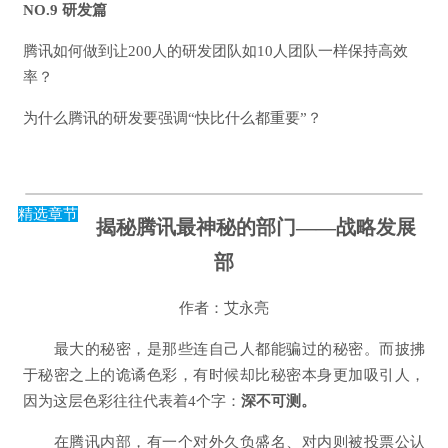
NO.9 研发篇
腾讯如何做到让200人的研发团队如10人团队一样保持高效
率？
为什么腾讯的研发要强调“快比什么都重要”？
精选章节
揭秘腾讯最神秘的部门——战略发展
部
作者：艾永亮
最大的秘密，是那些连自己人都能骗过的秘密。而披拂
于秘密之上的诡谲色彩，有时候却比秘密本身更加吸引人，
因为这层色彩往往代表着4个字：
深不可测。
在腾讯内部，有一个对外久负盛名、对内则被投票公认