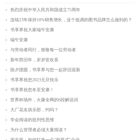
热烈庆祝中华人民共和国成立75周年
连续23年保持10%销售增长，这个低调的图书品牌怎么做到的？
书享界祝大家端午安康
端午安康
与劳动者同行，致敬每一位劳动者
新年胜旧年，岁岁皆欢喜
除夕团圆，书享界与您一起辞旧迎新
书享界祝您2023元旦快乐
书享界祝您冬至安康！
世界杯场外，火爆全网的6段解说词
大厂花名俱乐部，约吗？
学会阅读的批判性思维
为什么管理者必须大量阅读？
宋志平：如何打造一个“劲草式”企业